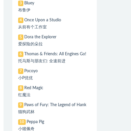
Bluey
3
布鲁伊
Once Upon a Studio
4
从前有个工作室
Dora the Explorer
5
爱探险的朵拉
Thomas & Friends: All Engines Go!
6
托马斯与朋友们: 全速前进
Pocoyo
7
小P优优
Red Magic
8
红魔法
Paws of Fury: The Legend of Hank
9
猫狗武林
Peppa Pig
10
小猪佩奇