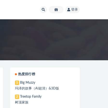
登录
热度排行榜
Big Muzzy
1
玛泽的故事（AI超清）&3D版
Treetop Family
2
树顶家族