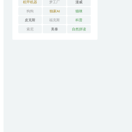
机甲机器
梦工厂
漫威
狗狗
独家AI
猫咪
皮克斯
福克斯
科普
索尼
美泰
自然拼读