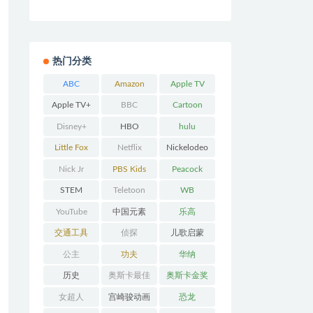
热门分类
ABC
Amazon
Apple TV
Prime
Apple TV+
BBC
Cartoon
Network
Disney+
HBO
hulu
Little Fox
Netflix
Nickelodeo
n
Nick Jr
PBS Kids
Peacock
STEM
Teletoon
WB
YouTube
中国元素
乐高
交通工具
侦探
儿歌启蒙
公主
功夫
华纳
历史
奥斯卡最佳
奥斯卡金奖
动画
女超人
宫崎骏动画
恐龙