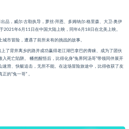
出品，威尔·古勒执导，萝丝·拜恩、多姆纳尔·格里森、大卫·奥伊
2021年6月11日在中国大陆上映，同年6月18日在北美上映。
上城市冒险，遭遇了前所未有的挑战的故事。
得踏上了背井离乡的路并成功赢得老江湖巴拿巴的青睐、成为了团伙
入死亡陷阱。 幡然醒悟后，比得化身“兔界阿汤哥”带领同伴展开
山速滑、快艇追击，无所不能。在这场冒险旅途中，比得收获了友
正的“兔一哥” 。