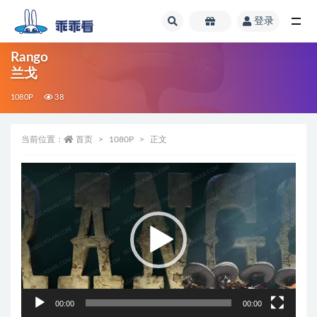
登录
全部
Rango
兰戈
1080P
38
当前位置：
首页
1080P
正文
视
频
播
放
器
00:00
00:00