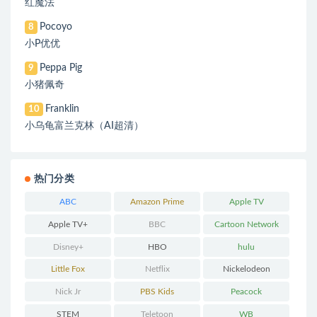
红魔法
Pocoyo
8
小P优优
Peppa Pig
9
小猪佩奇
Franklin
10
小乌龟富兰克林（AI超清）
热门分类
ABC
Amazon Prime
Apple TV
Apple TV+
BBC
Cartoon Network
Disney+
HBO
hulu
Little Fox
Netflix
Nickelodeon
Nick Jr
PBS Kids
Peacock
STEM
Teletoon
WB