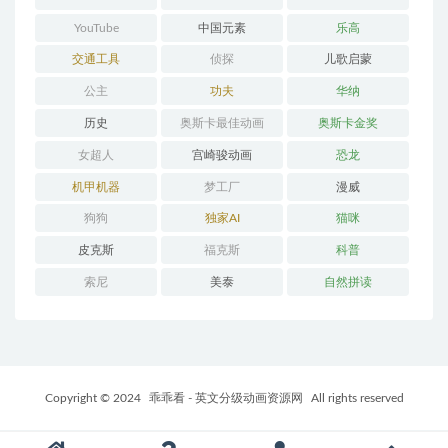
YouTube
中国元素
乐高
交通工具
侦探
儿歌启蒙
公主
功夫
华纳
历史
奥斯卡最佳动画
奥斯卡金奖
女超人
宫崎骏动画
恐龙
机甲机器
梦工厂
漫威
狗狗
独家AI
猫咪
皮克斯
福克斯
科普
索尼
美泰
自然拼读
Copyright © 2024
乖乖看 - 英文分级动画资源网
All rights reserved