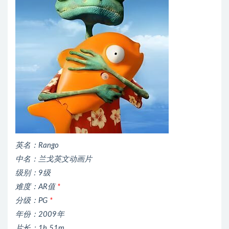
英名：Rango
中名：兰戈英文动画片
级别：9级
难度：AR值
*
分级：PG
*
年份：2009年
片长：1h 51m