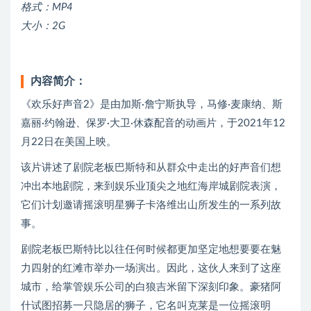
格式：MP4
大小：2G
内容简介：
《欢乐好声音2》是由加斯·詹宁斯执导，马修·麦康纳、斯
嘉丽·约翰逊、保罗·大卫·休森配音的动画片，于2021年12
月22日在美国上映。
该片讲述了剧院老板巴斯特和从群众中走出的好声音们想
冲出本地剧院，来到娱乐业顶尖之地红海岸城剧院表演，
它们计划邀请摇滚明星狮子卡洛维出山所发生的一系列故
事。
剧院老板巴斯特比以往任何时候都更加坚定地想要要在魅
力四射的红滩市举办一场演出。因此，这伙人来到了这座
城市，给掌管娱乐公司的白狼吉米留下深刻印象。豪猪阿
什试图招募一只隐居的狮子，它名叫克莱是一位摇滚明