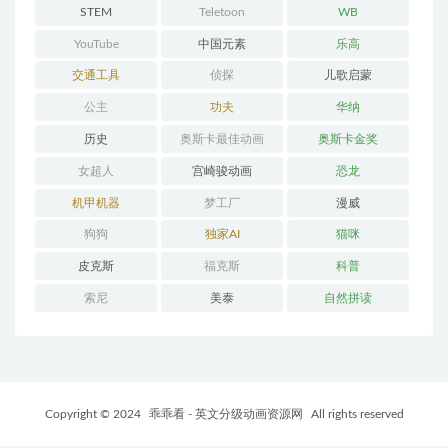
STEM
Teletoon
WB
YouTube
中国元素
乐高
交通工具
侦探
儿歌启蒙
公主
功夫
华纳
历史
奥斯卡最佳动画
奥斯卡金奖
女超人
宫崎骏动画
恐龙
机甲机器
梦工厂
漫威
狗狗
独家AI
猫咪
皮克斯
福克斯
科普
索尼
美泰
自然拼读
Copyright © 2024
乖乖看 - 英文分级动画资源网
All rights reserved