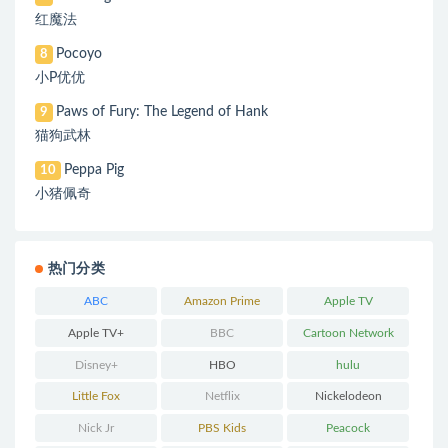
红魔法
Pocoyo
8
小P优优
Paws of Fury: The Legend of Hank
9
猫狗武林
Peppa Pig
10
小猪佩奇
热门分类
ABC
Amazon Prime
Apple TV
Apple TV+
BBC
Cartoon Network
Disney+
HBO
hulu
Little Fox
Netflix
Nickelodeon
Nick Jr
PBS Kids
Peacock