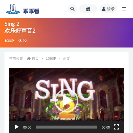
登录
全部
Sing 2
欢乐好声音2
1080P
92
当前位置：
首页
1080P
正文
视
频
播
放
器
00:00
00:00