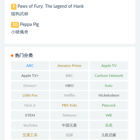
Paws of Fury: The Legend of Hank
9
猫狗武林
Peppa Pig
10
小猪佩奇
热门分类
ABC
Amazon Prime
Apple TV
Apple TV+
BBC
Cartoon Network
Disney+
HBO
hulu
Little Fox
Netflix
Nickelodeon
Nick Jr
PBS Kids
Peacock
STEM
Teletoon
WB
YouTube
中国元素
乐高
交通工具
侦探
儿歌启蒙