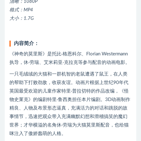
清晰：1080P
格式：MP4
大小：1.7G
内容简介：
《神奇的莫里斯》是托比·格恩科尔、Florian Westermann
执导，休·劳瑞、艾米莉亚·克拉克等参与配音的动画电影。
一只毛绒绒的大猫和一群机智的老鼠遭遇了鼠王，在人类
的帮助下打败劲敌，收获友谊。动画片根据上世纪90年代
英国最受欢迎的儿童作家特里·普拉切特的作品改编，《怪
物史莱克》的编剧特里·鲁西奥担任本片编剧。3D动画制作
精良、人物及布景形态逼真，充满活力的对话和跳脱的故
事情节，迅速把观众带入充满幽默幻想和滑稽搞笑的魔幻
世界；才华横溢的名角休·劳瑞为大猫莫里斯配音，也给猫
咪注入了傲娇蠢萌的人格。