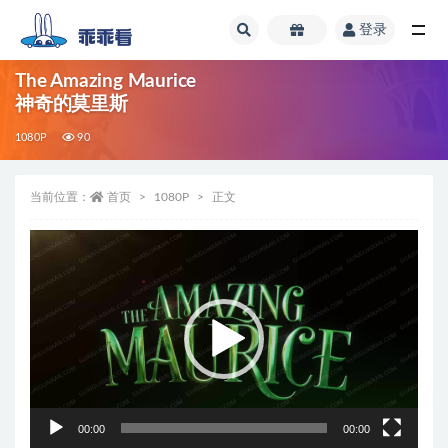
登录
全部
The Amazing Maurice
神奇的莫里斯
1080P
90
当前位置：
首页
1080P
正文
视
频
播
放
器
00:00
00:00