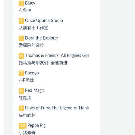
Bluey
3
布鲁伊
Once Upon a Studio
4
从前有个工作室
Dora the Explorer
5
爱探险的朵拉
Thomas & Friends: All Engines Go!
6
托马斯与朋友们: 全速前进
Pocoyo
7
小P优优
Red Magic
8
红魔法
Paws of Fury: The Legend of Hank
9
猫狗武林
Peppa Pig
10
小猪佩奇