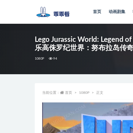
首页
动画剧集
全部
Lego Jurassic World: Legend of 
乐高侏罗纪世界：努布拉岛传
1080P
94
当前位置：
首页
1080P
正文
视
频
播
放