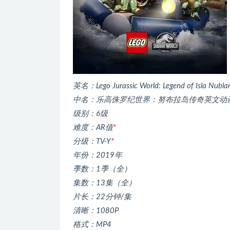
英名：Lego Jurassic World: Legend of Isla Nubla
中名：乐高侏罗纪世界：努布拉岛传奇英文动
级别：6级
难度：AR值
*
分级：TV-Y
*
年份：2019年
季数：1季（全）
集数：13集（全）
片长：22分钟/集
清晰：1080P
格式：MP4