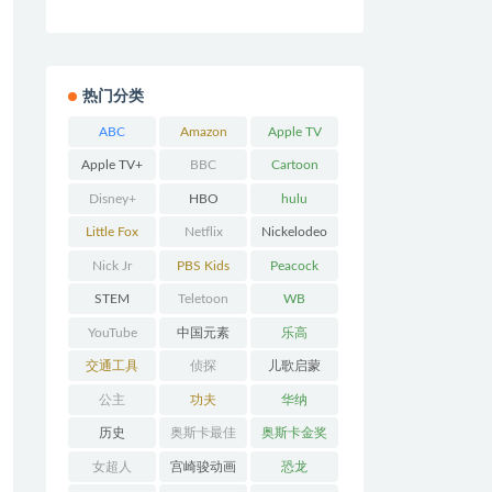
热门分类
ABC
Amazon
Apple TV
Prime
Apple TV+
BBC
Cartoon
Network
Disney+
HBO
hulu
Little Fox
Netflix
Nickelodeo
n
Nick Jr
PBS Kids
Peacock
STEM
Teletoon
WB
YouTube
中国元素
乐高
交通工具
侦探
儿歌启蒙
公主
功夫
华纳
历史
奥斯卡最佳
奥斯卡金奖
动画
女超人
宫崎骏动画
恐龙