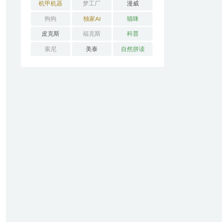
机甲机器
梦工厂
漫威
狗狗
独家AI
猫咪
皮克斯
福克斯
科普
索尼
美泰
自然拼读