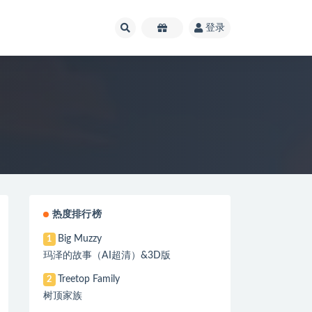
登录
热度排行榜
Big Muzzy
1
玛泽的故事（AI超清）&3D版
Treetop Family
2
树顶家族