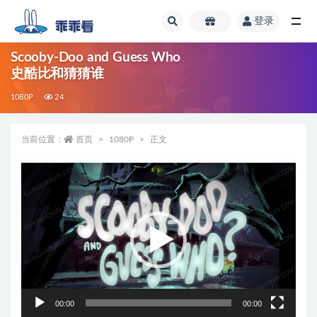
登录
全部
Scooby-Doo and Guess Who
史酷比和猜猜谁
1080P
24
当前位置：
首页
1080P
正文
视
频
播
放
器
00:00
00:00