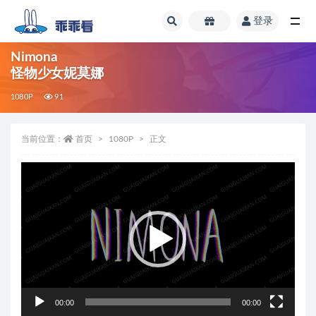
登录
全部
Nimona
怪物少女妮莫娜
1080P
91
当前位置：
首页
1080P
正文
视
频
播
放
器
00:00
00:00