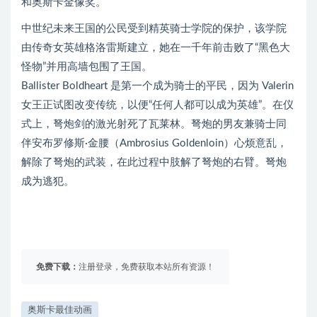
和奥斯卡金像奖。
中世纪未来王国的公民受到精英骑士学院的保护，该学院
由传奇女英雄格洛雷斯建立，她在一千年前击败了“黑色大
怪物”并用高墙包围了王国。
Ballister Boldheart 是第一个成为骑士的平民，因为 Valerin
女王正试图改变传统，以便“任何人都可以成为英雄”。在仪
式上，弩炮剑的激光射死了瓦莱林。弩炮的男友兼骑士同
伴安布罗修斯·金腰（Ambrosius Goldenloin）心烦意乱，
解除了弩炮的武装，在此过程中肢解了弩炮的右臂。弩炮
成为逃犯。
免费下载：
注册登录，免费获取本站所有资源！
奥斯卡最佳动画