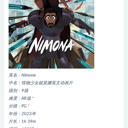
英名：Nimona
中名：怪物少女妮莫娜英文动画片
级别：9级
难度：AR值
*
分级：PG
*
年份：2023年
片长：1h 39m