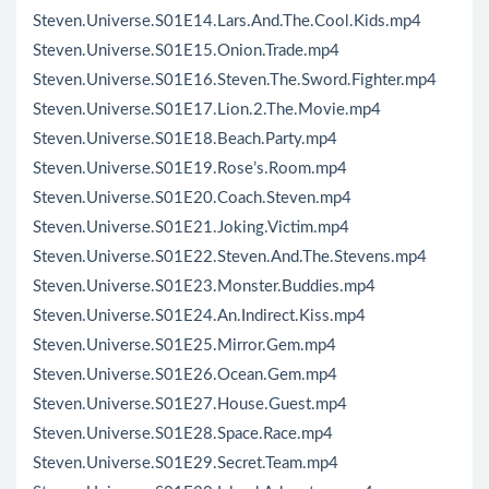
Steven.Universe.S01E14.Lars.And.The.Cool.Kids.mp4
Steven.Universe.S01E15.Onion.Trade.mp4
Steven.Universe.S01E16.Steven.The.Sword.Fighter.mp4
Steven.Universe.S01E17.Lion.2.The.Movie.mp4
Steven.Universe.S01E18.Beach.Party.mp4
Steven.Universe.S01E19.Rose’s.Room.mp4
Steven.Universe.S01E20.Coach.Steven.mp4
Steven.Universe.S01E21.Joking.Victim.mp4
Steven.Universe.S01E22.Steven.And.The.Stevens.mp4
Steven.Universe.S01E23.Monster.Buddies.mp4
Steven.Universe.S01E24.An.Indirect.Kiss.mp4
Steven.Universe.S01E25.Mirror.Gem.mp4
Steven.Universe.S01E26.Ocean.Gem.mp4
Steven.Universe.S01E27.House.Guest.mp4
Steven.Universe.S01E28.Space.Race.mp4
Steven.Universe.S01E29.Secret.Team.mp4