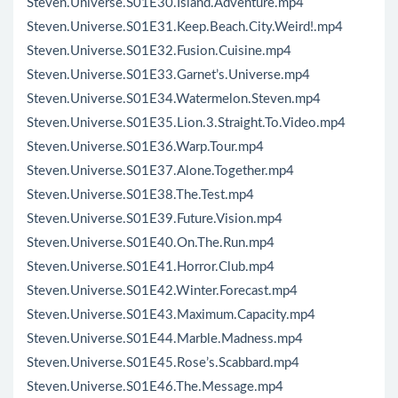
Steven.Universe.S01E30.Island.Adventure.mp4
Steven.Universe.S01E31.Keep.Beach.City.Weird!.mp4
Steven.Universe.S01E32.Fusion.Cuisine.mp4
Steven.Universe.S01E33.Garnet’s.Universe.mp4
Steven.Universe.S01E34.Watermelon.Steven.mp4
Steven.Universe.S01E35.Lion.3.Straight.To.Video.mp4
Steven.Universe.S01E36.Warp.Tour.mp4
Steven.Universe.S01E37.Alone.Together.mp4
Steven.Universe.S01E38.The.Test.mp4
Steven.Universe.S01E39.Future.Vision.mp4
Steven.Universe.S01E40.On.The.Run.mp4
Steven.Universe.S01E41.Horror.Club.mp4
Steven.Universe.S01E42.Winter.Forecast.mp4
Steven.Universe.S01E43.Maximum.Capacity.mp4
Steven.Universe.S01E44.Marble.Madness.mp4
Steven.Universe.S01E45.Rose’s.Scabbard.mp4
Steven.Universe.S01E46.The.Message.mp4