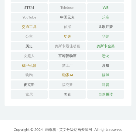
STEM
Teletoon
WB
YouTube
中国元素
乐高
交通工具
侦探
儿歌启蒙
公主
功夫
华纳
历史
奥斯卡最佳动画
奥斯卡金奖
女超人
宫崎骏动画
恐龙
机甲机器
梦工厂
漫威
狗狗
独家AI
猫咪
皮克斯
福克斯
科普
索尼
美泰
自然拼读
Copyright © 2024
乖乖看 - 英文分级动画资源网
All rights reserved