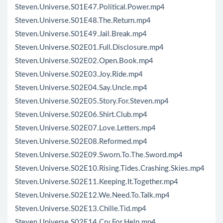
Steven.Universe.S01E47.Political.Power.mp4
Steven.Universe.S01E48.The.Return.mp4
Steven.Universe.S01E49.Jail.Break.mp4
Steven.Universe.S02E01.Full.Disclosure.mp4
Steven.Universe.S02E02.Open.Book.mp4
Steven.Universe.S02E03.Joy.Ride.mp4
Steven.Universe.S02E04.Say.Uncle.mp4
Steven.Universe.S02E05.Story.For.Steven.mp4
Steven.Universe.S02E06.Shirt.Club.mp4
Steven.Universe.S02E07.Love.Letters.mp4
Steven.Universe.S02E08.Reformed.mp4
Steven.Universe.S02E09.Sworn.To.The.Sword.mp4
Steven.Universe.S02E10.Rising.Tides.Crashing.Skies.mp4
Steven.Universe.S02E11.Keeping.It.Together.mp4
Steven.Universe.S02E12.We.Need.To.Talk.mp4
Steven.Universe.S02E13.Chille.Tid.mp4
Steven.Universe.S02E14.Cry.For.Help.mp4