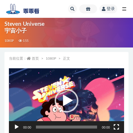
登录
全部
Steven Universe
宇宙小子
1080P
155
当前位置：
首页
1080P
正文
视
频
播
放
器
00:00
00:00