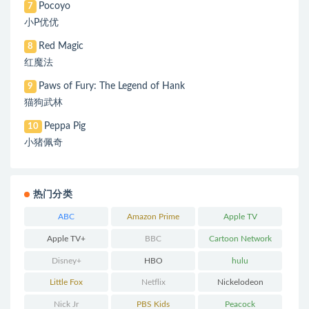
Pocoyo
7
小P优优
Red Magic
8
红魔法
Paws of Fury: The Legend of Hank
9
猫狗武林
Peppa Pig
10
小猪佩奇
热门分类
ABC
Amazon Prime
Apple TV
Apple TV+
BBC
Cartoon Network
Disney+
HBO
hulu
Little Fox
Netflix
Nickelodeon
Nick Jr
PBS Kids
Peacock