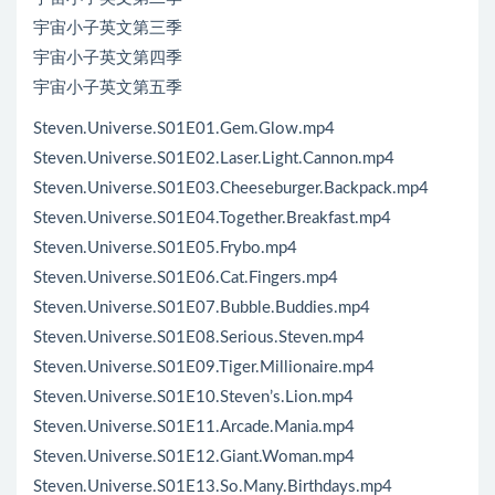
宇宙小子英文第三季
宇宙小子英文第四季
宇宙小子英文第五季
Steven.Universe.S01E01.Gem.Glow.mp4
Steven.Universe.S01E02.Laser.Light.Cannon.mp4
Steven.Universe.S01E03.Cheeseburger.Backpack.mp4
Steven.Universe.S01E04.Together.Breakfast.mp4
Steven.Universe.S01E05.Frybo.mp4
Steven.Universe.S01E06.Cat.Fingers.mp4
Steven.Universe.S01E07.Bubble.Buddies.mp4
Steven.Universe.S01E08.Serious.Steven.mp4
Steven.Universe.S01E09.Tiger.Millionaire.mp4
Steven.Universe.S01E10.Steven’s.Lion.mp4
Steven.Universe.S01E11.Arcade.Mania.mp4
Steven.Universe.S01E12.Giant.Woman.mp4
Steven.Universe.S01E13.So.Many.Birthdays.mp4