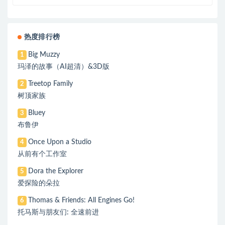
热度排行榜
Big Muzzy
1
玛泽的故事（AI超清）&3D版
Treetop Family
2
树顶家族
Bluey
3
布鲁伊
Once Upon a Studio
4
从前有个工作室
Dora the Explorer
5
爱探险的朵拉
Thomas & Friends: All Engines Go!
6
托马斯与朋友们: 全速前进