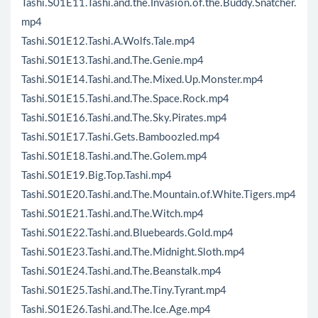
Tashi.S01E11.Tashi.and.the.Invasion.of.the.Buddy.Snatcher.
mp4
Tashi.S01E12.Tashi.A.Wolfs.Tale.mp4
Tashi.S01E13.Tashi.and.The.Genie.mp4
Tashi.S01E14.Tashi.and.The.Mixed.Up.Monster.mp4
Tashi.S01E15.Tashi.and.The.Space.Rock.mp4
Tashi.S01E16.Tashi.and.The.Sky.Pirates.mp4
Tashi.S01E17.Tashi.Gets.Bamboozled.mp4
Tashi.S01E18.Tashi.and.The.Golem.mp4
Tashi.S01E19.Big.Top.Tashi.mp4
Tashi.S01E20.Tashi.and.The.Mountain.of.White.Tigers.mp4
Tashi.S01E21.Tashi.and.The.Witch.mp4
Tashi.S01E22.Tashi.and.Bluebeards.Gold.mp4
Tashi.S01E23.Tashi.and.The.Midnight.Sloth.mp4
Tashi.S01E24.Tashi.and.The.Beanstalk.mp4
Tashi.S01E25.Tashi.and.The.Tiny.Tyrant.mp4
Tashi.S01E26.Tashi.and.The.Ice.Age.mp4