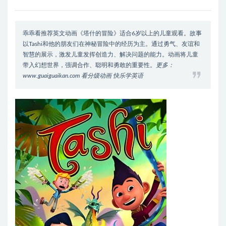
乖乖看推荐英文动画《塔什的冒险》适合6岁以上的儿童观看。故事
以Tashi和他的朋友们在神秘冒险中的经历为主。通过勇气、友谊和
智慧的展示，激发儿童发挥创造力、解决问题的能力。动画将儿童
带入幻想世界，强调合作、聪明和勇敢的重要性。
更多：
www.guaiguaikan.com 看分级动画 快乐学英语