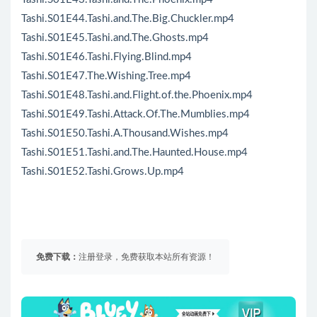
Tashi.S01E44.Tashi.and.The.Big.Chuckler.mp4
Tashi.S01E45.Tashi.and.The.Ghosts.mp4
Tashi.S01E46.Tashi.Flying.Blind.mp4
Tashi.S01E47.The.Wishing.Tree.mp4
Tashi.S01E48.Tashi.and.Flight.of.the.Phoenix.mp4
Tashi.S01E49.Tashi.Attack.Of.The.Mumblies.mp4
Tashi.S01E50.Tashi.A.Thousand.Wishes.mp4
Tashi.S01E51.Tashi.and.The.Haunted.House.mp4
Tashi.S01E52.Tashi.Grows.Up.mp4
免费下载：
注册登录，免费获取本站所有资源！