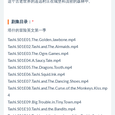
这个古老世界的遥远村庄在城堡和茂密的森林中。
剧集目录：
*
塔什的冒险英文第一季
Tashi.S01E01.The.Golden.Jawbone.mp4
Tashi.S01E02.Tashi.and.The.Airmaids.mp4
Tashi.S01E03.The.Ogre.Games.mp4
Tashi.S01E04.A.Saucy.Tale.mp4
Tashi.S01E05.The.Dragons.Tooth.mp4
Tashi.S01E06.Tashi.Squid.Ink.mp4
Tashi.S01E07.Tashi.and.The.Dancing.Shoes.mp4
Tashi.S01E08.Tashi.and.The.Curse.of.the.Monkeys.Kiss.mp
4
Tashi.S01E09.Big.Trouble.in.Tiny.Town.mp4
Tashi.S01E10.Tashi.and.the.Bandits.mp4