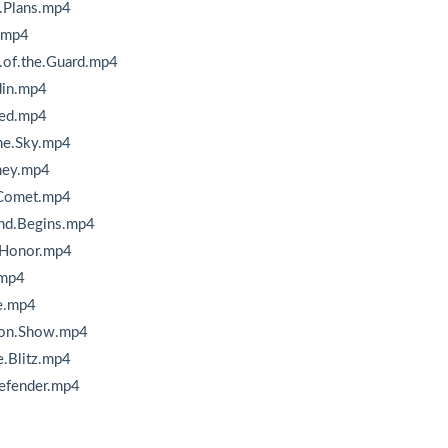
.Plans.mp4
.mp4
.of.the.Guard.mp4
din.mp4
ted.mp4
he.Sky.mp4
ney.mp4
.Comet.mp4
end.Begins.mp4
.Honor.mp4
.mp4
te.mp4
tron.Show.mp4
.Blitz.mp4
efender.mp4