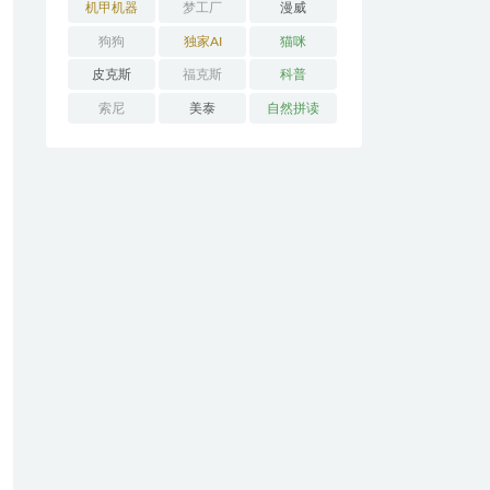
机甲机器
梦工厂
漫威
狗狗
独家AI
猫咪
皮克斯
福克斯
科普
索尼
美泰
自然拼读