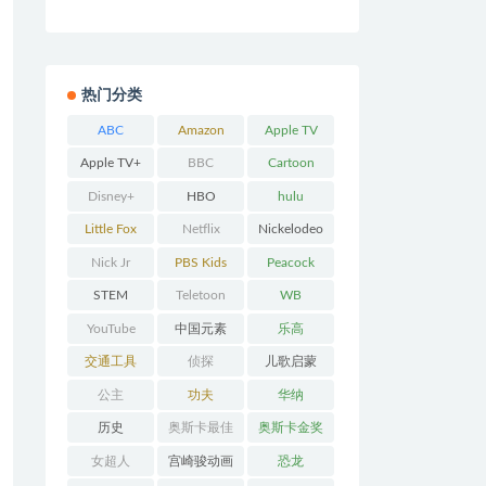
热门分类
ABC
Amazon
Apple TV
Prime
Apple TV+
BBC
Cartoon
Network
Disney+
HBO
hulu
Little Fox
Netflix
Nickelodeo
n
Nick Jr
PBS Kids
Peacock
STEM
Teletoon
WB
YouTube
中国元素
乐高
交通工具
侦探
儿歌启蒙
公主
功夫
华纳
历史
奥斯卡最佳
奥斯卡金奖
动画
女超人
宫崎骏动画
恐龙