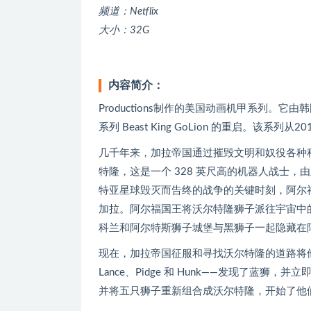
频道：Netflix
大小：32G
内容简介：
Productions制作的美国动画机甲系列。它由韩国工
系列 Beast King GoLion 的重启。该系列
几千年来，加拉帝国通过摧毁文明和奴役各种
特隆，这是一个 328 英尺高的机器人战士
特亚星球毁灭而告终的战争的关键时刻，阿尔
加拉。阿尔福国王将沃尔特隆狮子派往宇宙中
科兰和阿尔特斯狮子城堡与黑狮子一起隐藏在
现在，加拉帝国征服和寻找沃尔特隆的道路将他们
Lance、Pidge 和 Hunk——发现了
并将五只狮子重新组合成沃尔特隆，开始了他