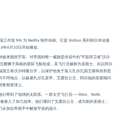
作室 Mir 为 Netflix 制作动画。它是 Voltron 系列和日本动漫
从2016年6月10日开始播放。
种族来困扰宇宙。对帝国的唯一威胁是传说中的“宇宙捍卫者”沃尔
，由五艘狮子风格的星际飞船组成，其飞行员被称为圣骑士。在以阿尔
福国王将沃尔特隆分开，以保护他免于落入扎尔孔国王拥有的邪恶
的不同地点，以躲避扎尔孔皇帝。艾露拉公主、阿尔福的皇家顾问
阿鲁斯星球上。
带到了地球的太阳系。一群太空飞行员——Shiro、Keith、
蓝狮，并立即被卷入了加兰战争。他们遇到了艾露拉公主，成为新的圣骑士，
们从加拉帝国手中解放宇宙的战斗。