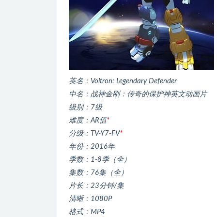
英名：Voltron: Legendary Defender
中名：战神金刚：传奇的保护神英文动画片
级别：7级
难度：AR值
*
分级：TV-Y7-FV
*
年份：2016年
季数：1-8季（全）
集数：76集（全）
片长：23分钟/集
清晰：1080P
格式：MP4