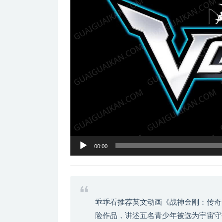
器
00:00
乖乖看推荐英文动画《战神金刚：传奇
险作品，讲述五名青少年被选为宇宙守