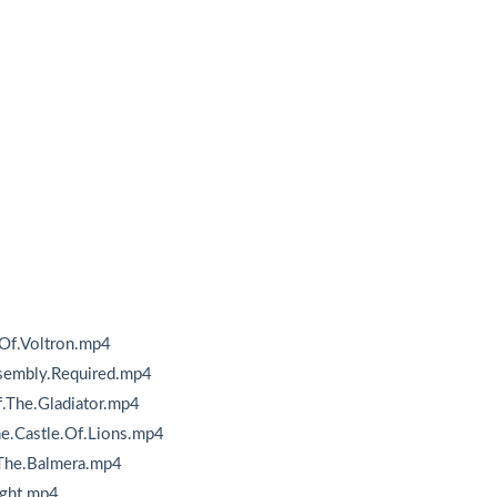
.Of.Voltron.mp4
sembly.Required.mp4
.The.Gladiator.mp4
he.Castle.Of.Lions.mp4
.The.Balmera.mp4
ight.mp4