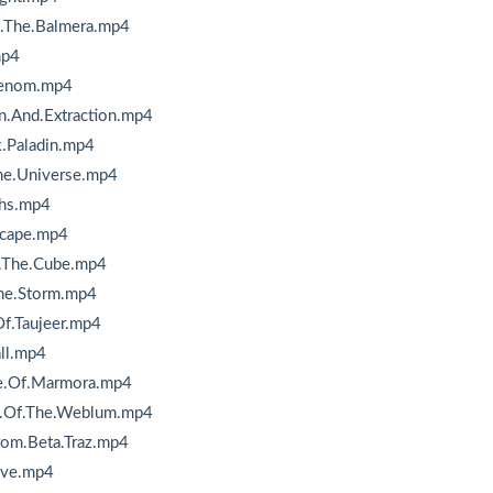
o.The.Balmera.mp4
mp4
.Venom.mp4
n.And.Extraction.mp4
k.Paladin.mp4
he.Universe.mp4
ths.mp4
scape.mp4
g.The.Cube.mp4
The.Storm.mp4
f.Taujeer.mp4
ll.mp4
de.Of.Marmora.mp4
ly.Of.The.Weblum.mp4
rom.Beta.Traz.mp4
ive.mp4