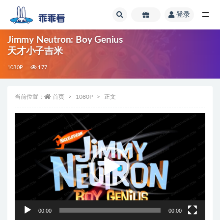
登录
全部
Jimmy Neutron: Boy Genius
天才小子吉米
1080P
177
当前位置：
首页
1080P
正文
视
频
播
放
器
00:00
00:00