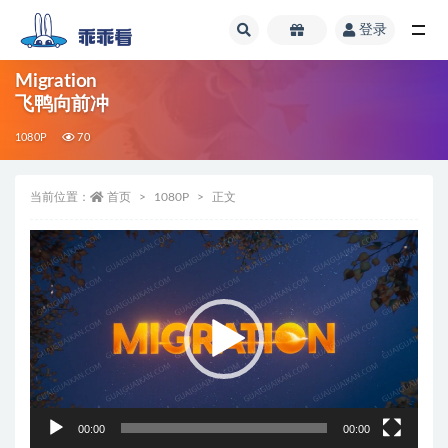
登录
全部
Migration
飞鸭向前冲
1080P
70
当前位置：
首页
1080P
正文
视
频
播
放
器
00:00
00:00