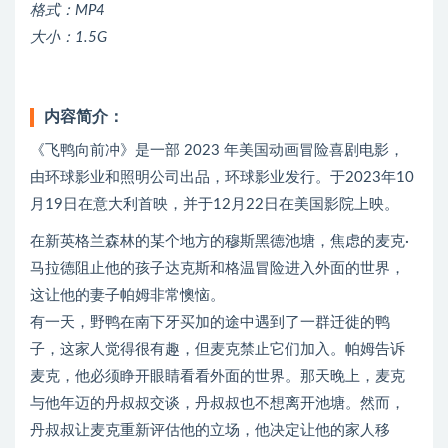
格式：MP4
大小：1.5G
内容简介：
《飞鸭向前冲》是一部 2023 年美国动画冒险喜剧电影，
由环球影业和照明公司出品，环球影业发行。于2023年10
月19日在意大利首映，并于12月22日在美国影院上映。
在新英格兰森林的某个地方的穆斯黑德池塘，焦虑的麦克·
马拉德阻止他的孩子达克斯和格温冒险进入外面的世界，
这让他的妻子帕姆非常懊恼。
有一天，野鸭在南下牙买加的途中遇到了一群迁徙的鸭
子，这家人觉得很有趣，但麦克禁止它们加入。帕姆告诉
麦克，他必须睁开眼睛看看外面的世界。那天晚上，麦克
与他年迈的丹叔叔交谈，丹叔叔也不想离开池塘。然而，
丹叔叔让麦克重新评估他的立场，他决定让他的家人移