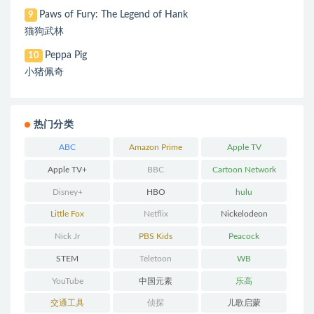
Paws of Fury: The Legend of Hank
9
猫狗武林
Peppa Pig
10
小猪佩奇
热门分类
ABC
Amazon Prime
Apple TV
Apple TV+
BBC
Cartoon Network
Disney+
HBO
hulu
Little Fox
Netflix
Nickelodeon
Nick Jr
PBS Kids
Peacock
STEM
Teletoon
WB
YouTube
中国元素
乐高
交通工具
侦探
儿歌启蒙