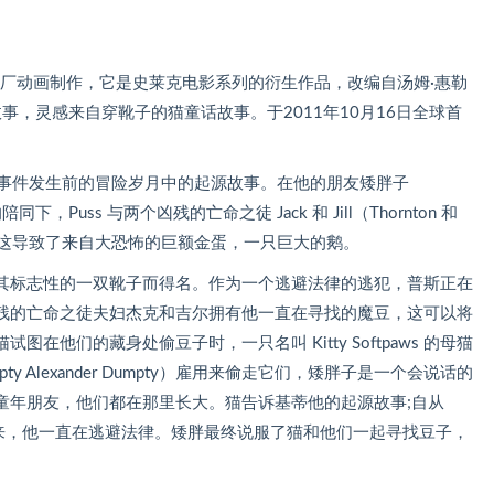
工厂动画制作，它是史莱克电影系列的衍生作品，改编自汤姆·惠勒
事，灵感来自穿靴子的猫童话故事。于2011年10月16日全球首
 事件发生前的冒险岁月中的起源故事。在他的朋友矮胖子
克）的陪同下，Puss 与两个凶残的亡命之徒 Jack 和 Jill（Thornton 和
权，这导致了来自大恐怖的巨额金蛋，一只巨大的鹅。
其标志性的一双靴子而得名。作为一个逃避法律的逃犯，普斯正在
残的亡命之徒夫妇杰克和吉尔拥有他一直在寻找的魔豆，这可以将
他们的藏身处偷豆子时，一只名叫 Kitty Softpaws 的母猫
 Alexander Dumpty）雇用来偷走它们，矮胖子是一个会说话的
童年朋友，他们都在那里长大。猫告诉基蒂他的起源故事;自从
案以来，他一直在逃避法律。矮胖最终说服了猫和他们一起寻找豆子，