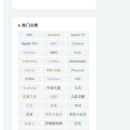
热门分类
ABC
Amazon
Apple TV
Prime
Apple TV+
BBC
Cartoon
Network
Disney+
HBO
hulu
Little Fox
Netflix
Nickelodeo
n
Nick Jr
PBS Kids
Peacock
STEM
Teletoon
WB
YouTube
中国元素
乐高
交通工具
侦探
儿歌启蒙
公主
功夫
华纳
历史
奥斯卡最佳
奥斯卡金奖
动画
女超人
宫崎骏动画
恐龙