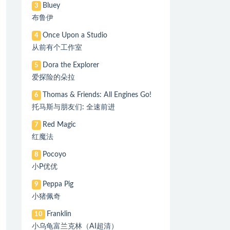
Bluey
3
布鲁伊
Once Upon a Studio
4
从前有个工作室
Dora the Explorer
5
爱探险的朵拉
Thomas & Friends: All Engines Go!
6
托马斯与朋友们: 全速前进
Red Magic
7
红魔法
Pocoyo
8
小P优优
Peppa Pig
9
小猪佩奇
Franklin
10
小乌龟富兰克林（AI超清）