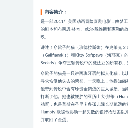
内容简介：
是一部2011年美国动画冒险喜剧电影，由梦
的剧本和布莱恩·林奇、威尔·戴维斯和惠勒的故
映。
讲述了穿靴子的猫（班德拉斯饰）在史莱克 2
（Galifianakis）和Kitty Softpaws（海耶
Sedaris）争夺三颗传说中的魔法豆的所有
穿靴子的猫是一只讲西班牙语的拟人化猫，以
寻求恢复他失去的荣誉。一天晚上，他得知凶
他带到传说中含有珍贵金鹅蛋的巨人城堡。当猫试图在
打断了他。她也被矮胖的亚历山大·邦蒂（Humpty
鸡蛋，也是普斯在圣里卡多孤儿院长期疏远的
Humpty 欺骗他协助一起失败的银行抢劫
并取回了金蛋。