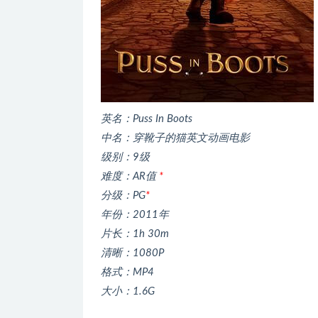
英名：Puss In Boots
中名：穿靴子的猫英文动画电影
级别：9级
难度：AR值
*
分级：PG
*
年份：2011年
片长：1h 30m
清晰：1080P
格式：MP4
大小：1.6G