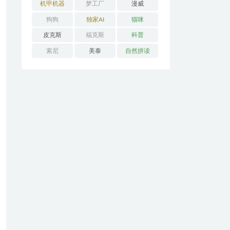
机甲机器
梦工厂
漫威
狗狗
独家AI
猫咪
皮克斯
福克斯
科普
索尼
美泰
自然拼读