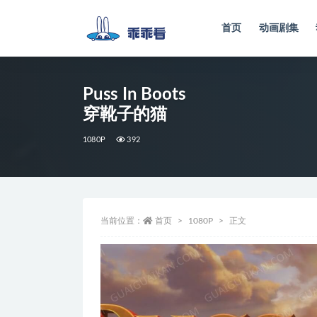
首页
动画剧集
全部
Puss In Boots
穿靴子的猫
1080P
392
当前位置：
首页
1080P
正文
视
频
播
放