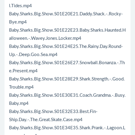
l.Tides.mp4
Baby.Sharks.Big.Show.S01E20E21.Daddy.Shack.-.Rocky-
Bye.mp4
Baby.Sharks.Big.Show.S01E22E23.Baby.Sharks.Haunted.H
alloween.-.Wavey.Jones.Locker.mp4
Baby.Sharks.Big.Show.S01E24E25.The.Rainy.Day.Round-
Up.-.Deep.Goo.Sea.mp4
Baby.Sharks.Big.Show.S01E26E27.Snowball.Bonanza.-.Th
e.Present.mp4
Baby.Sharks.Big.Show.S01E28E29.Shark.Strength.-.Good.
Trouble.mp4
Baby.Sharks.Big.Show.S01E30E31.Coach.Grandma.-.Busy.
Baby.mp4
Baby.Sharks.Big.Show.S01E32E33.Best.Fin-
Ship.Day.-.The.Great.Skate.Case.mp4
Baby.Sharks.Big.Show.S01E34E35.Shark.Prank.-.Lagoon.L