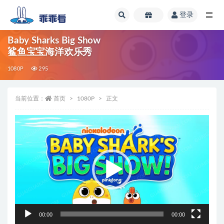
登录
全部
Baby Sharks Big Show
鲨鱼宝宝海洋欢乐秀
1080P
295
当前位置：
首页
1080P
正文
视
频
播
放
器
00:00
00:00