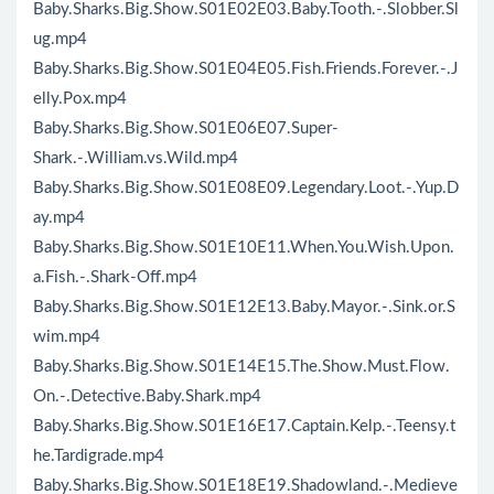
Baby.Sharks.Big.Show.S01E02E03.Baby.Tooth.-.Slobber.Sl
ug.mp4
Baby.Sharks.Big.Show.S01E04E05.Fish.Friends.Forever.-.J
elly.Pox.mp4
Baby.Sharks.Big.Show.S01E06E07.Super-
Shark.-.William.vs.Wild.mp4
Baby.Sharks.Big.Show.S01E08E09.Legendary.Loot.-.Yup.D
ay.mp4
Baby.Sharks.Big.Show.S01E10E11.When.You.Wish.Upon.
a.Fish.-.Shark-Off.mp4
Baby.Sharks.Big.Show.S01E12E13.Baby.Mayor.-.Sink.or.S
wim.mp4
Baby.Sharks.Big.Show.S01E14E15.The.Show.Must.Flow.
On.-.Detective.Baby.Shark.mp4
Baby.Sharks.Big.Show.S01E16E17.Captain.Kelp.-.Teensy.t
he.Tardigrade.mp4
Baby.Sharks.Big.Show.S01E18E19.Shadowland.-.Medieve