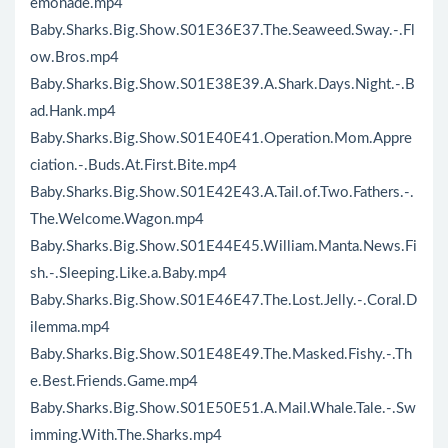
emonade.mp4
Baby.Sharks.Big.Show.S01E36E37.The.Seaweed.Sway.-.Fl
ow.Bros.mp4
Baby.Sharks.Big.Show.S01E38E39.A.Shark.Days.Night.-.B
ad.Hank.mp4
Baby.Sharks.Big.Show.S01E40E41.Operation.Mom.Appre
ciation.-.Buds.At.First.Bite.mp4
Baby.Sharks.Big.Show.S01E42E43.A.Tail.of.Two.Fathers.-.
The.Welcome.Wagon.mp4
Baby.Sharks.Big.Show.S01E44E45.William.Manta.News.Fi
sh.-.Sleeping.Like.a.Baby.mp4
Baby.Sharks.Big.Show.S01E46E47.The.Lost.Jelly.-.Coral.D
ilemma.mp4
Baby.Sharks.Big.Show.S01E48E49.The.Masked.Fishy.-.Th
e.Best.Friends.Game.mp4
Baby.Sharks.Big.Show.S01E50E51.A.Mail.Whale.Tale.-.Sw
imming.With.The.Sharks.mp4