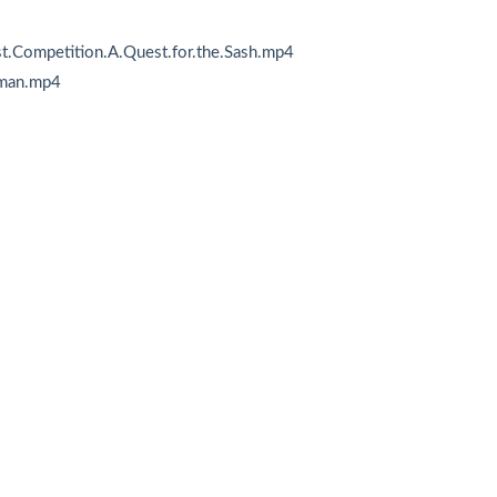
t.Competition.A.Quest.for.the.Sash.mp4
aman.mp4