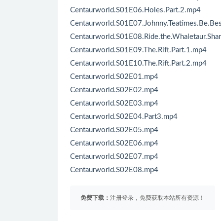
Centaurworld.S01E06.Holes.Part.2.mp4
Centaurworld.S01E07.Johnny.Teatimes.Be.Bes
Centaurworld.S01E08.Ride.the.Whaletaur.Sh
Centaurworld.S01E09.The.Rift.Part.1.mp4
Centaurworld.S01E10.The.Rift.Part.2.mp4
Centaurworld.S02E01.mp4
Centaurworld.S02E02.mp4
Centaurworld.S02E03.mp4
Centaurworld.S02E04.Part3.mp4
Centaurworld.S02E05.mp4
Centaurworld.S02E06.mp4
Centaurworld.S02E07.mp4
Centaurworld.S02E08.mp4
免费下载：
注册登录，免费获取本站所有资源！