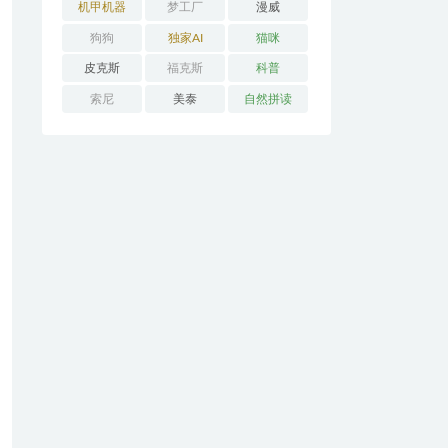
机甲机器
梦工厂
漫威
狗狗
独家AI
猫咪
皮克斯
福克斯
科普
索尼
美泰
自然拼读