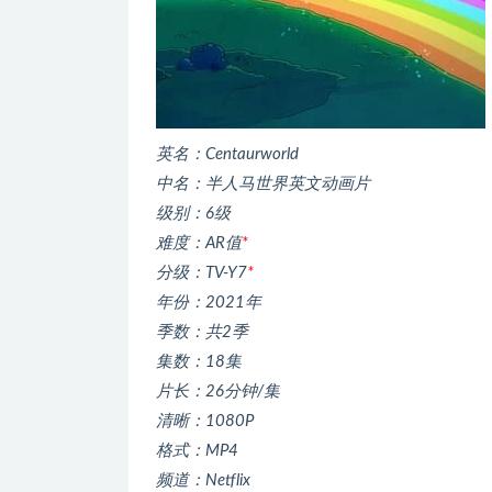
英名：Centaurworld
中名：半人马世界英文动画片
级别：6级
难度：AR值
*
分级：TV-Y7
*
年份：2021年
季数：共2季
集数：18集
片长：26分钟/集
清晰：1080P
格式：MP4
频道：Netflix