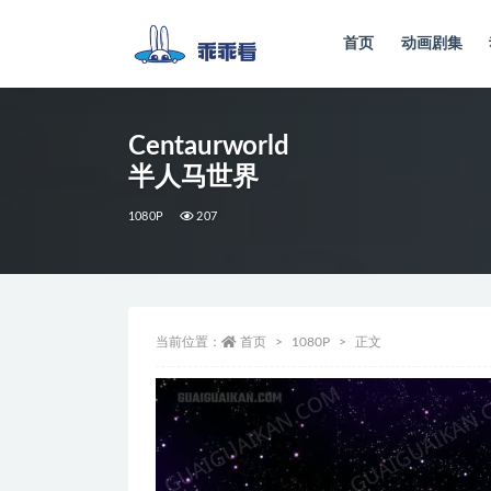
首页
动画剧集
全部
Centaurworld
半人马世界
1080P
207
当前位置：
首页
1080P
正文
视
频
播
放