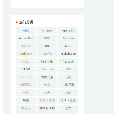
热门分类
ABC
Amazon
Apple TV
Prime
Apple TV+
BBC
Cartoon
Network
Disney+
HBO
hulu
Little Fox
Netflix
Nickelodeo
n
Nick Jr
PBS Kids
Peacock
STEM
Teletoon
WB
YouTube
中国元素
乐高
交通工具
侦探
儿歌启蒙
公主
功夫
华纳
历史
奥斯卡最佳
奥斯卡金奖
动画
女超人
宫崎骏动画
恐龙