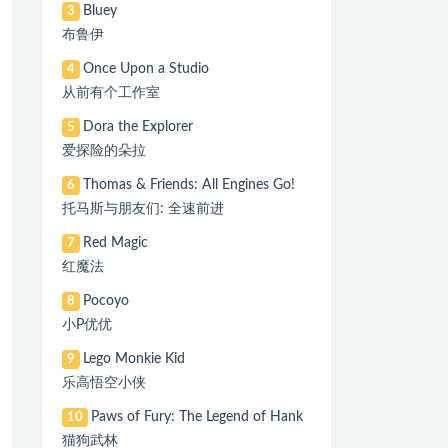
Bluey
3
布鲁伊
Once Upon a Studio
4
从前有个工作室
Dora the Explorer
5
爱探险的朵拉
Thomas & Friends: All Engines Go!
6
托马斯与朋友们: 全速前进
Red Magic
7
红魔法
Pocoyo
8
小P优优
Lego Monkie Kid
9
乐高悟空小侠
Paws of Fury: The Legend of Hank
10
猫狗武林