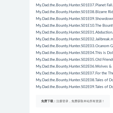
My.Dad.the.Bounty.Hunter.S01E07.Planet Fal
My.Dad.the.Bounty.Hunter.S01E08.Bizarre Ri
My.Dad.the.Bounty.Hunter.S01E09.Showdow
My.Dad.the.Bounty.Hunter.S01E10.The Bount
My.Dad.the.Bounty.Hunter.S02E01.Abductio
My.Dad.the.Bounty.Hunter.S02E02.Jailbreak.
My.Dad.the.Bounty.Hunter.S02E03.Ocanom G
My.Dad.the.Bounty.Hunter.S02E04.This is D
My.Dad.the.Bounty.Hunter.S02E05.Old Frien
My.Dad.the.Bounty.Hunter.S02E06.Wolves &
My.Dad.the.Bounty.Hunter.S02E07.For the T
My.Dad.the.Bounty.Hunter.S02E08.Tales of D
My.Dad.the.Bounty.Hunter.S02E09.Tales of D
免费下载：
注册登录，免费获取本站所有资源！