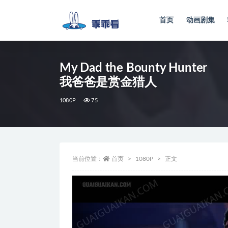
首页
动画剧集
全部
My Dad the Bounty Hunter
我爸爸是赏金猎人
1080P
75
当前位置：
首页
1080P
正文
视
频
播
放