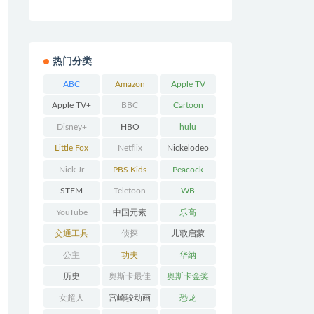
热门分类
ABC
Amazon
Apple TV
Prime
Apple TV+
BBC
Cartoon
Network
Disney+
HBO
hulu
Little Fox
Netflix
Nickelodeo
n
Nick Jr
PBS Kids
Peacock
STEM
Teletoon
WB
YouTube
中国元素
乐高
交通工具
侦探
儿歌启蒙
公主
功夫
华纳
历史
奥斯卡最佳
奥斯卡金奖
动画
女超人
宫崎骏动画
恐龙