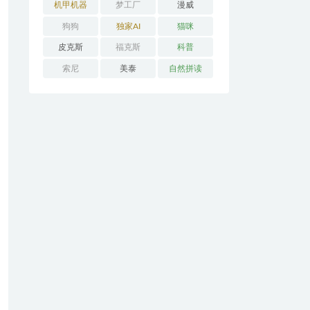
机甲机器
梦工厂
漫威
狗狗
独家AI
猫咪
皮克斯
福克斯
科普
索尼
美泰
自然拼读