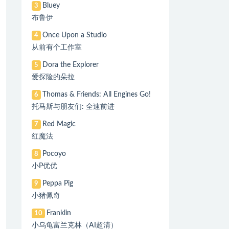
Bluey
3
布鲁伊
Once Upon a Studio
4
从前有个工作室
Dora the Explorer
5
爱探险的朵拉
Thomas & Friends: All Engines Go!
6
托马斯与朋友们: 全速前进
Red Magic
7
红魔法
Pocoyo
8
小P优优
Peppa Pig
9
小猪佩奇
Franklin
10
小乌龟富兰克林（AI超清）