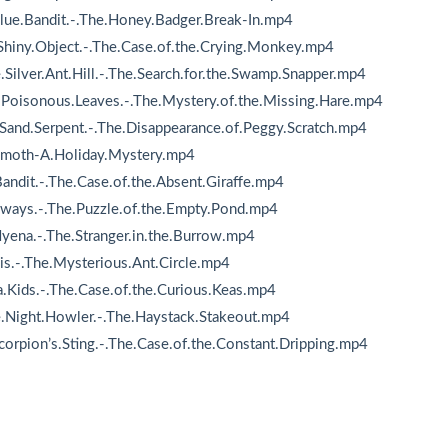
lue.Bandit.-.The.Honey.Badger.Break-In.mp4
Shiny.Object.-.The.Case.of.the.Crying.Monkey.mp4
Silver.Ant.Hill.-.The.Search.for.the.Swamp.Snapper.mp4
.Poisonous.Leaves.-.The.Mystery.of.the.Missing.Hare.mp4
Sand.Serpent.-.The.Disappearance.of.Peggy.Scratch.mp4
mmoth-A.Holiday.Mystery.mp4
ndit.-.The.Case.of.the.Absent.Giraffe.mp4
ways.-.The.Puzzle.of.the.Empty.Pond.mp4
ena.-.The.Stranger.in.the.Burrow.mp4
is.-.The.Mysterious.Ant.Circle.mp4
.Kids.-.The.Case.of.the.Curious.Keas.mp4
.Night.Howler.-.The.Haystack.Stakeout.mp4
orpion’s.Sting.-.The.Case.of.the.Constant.Dripping.mp4