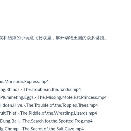
科学事实和酷炫的小玩意飞扬跋扈，解开动物王国的众多谜团。
the.Monsoon.Express.mp4
ng.Rhinos.-.The.Trouble.in.the.Tundra.mp4
.Plummeting.Eggs.-.The.Missing.Mole.Rat.Princess.mp4
idden.Hive.-.The.Trouble.of.the.Toppled.Trees.mp4
t.Thief.-.The.Riddle.of.the.Wrestling.Lizards.mp4
ung.Ball.-.The.Search.for.the.Spotted.Frog.mp4
ig.Chomp.-.The.Secret.of.the.Salt.Cave.mp4