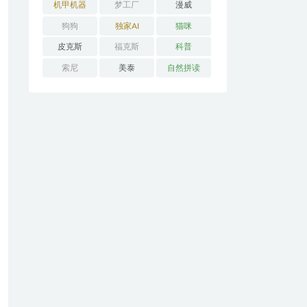
机甲机器
梦工厂
漫威
狗狗
独家AI
猫咪
皮克斯
福克斯
科普
索尼
美泰
自然拼读