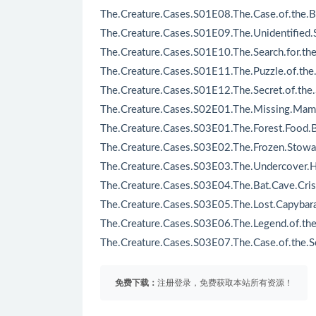
The.Creature.Cases.S01E08.The.Case.of.the.B
The.Creature.Cases.S01E09.The.Unidentified.
The.Creature.Cases.S01E10.The.Search.for.the.
The.Creature.Cases.S01E11.The.Puzzle.of.the
The.Creature.Cases.S01E12.The.Secret.of.the.
The.Creature.Cases.S02E01.The.Missing.Ma
The.Creature.Cases.S03E01.The.Forest.Food.Ba
The.Creature.Cases.S03E02.The.Frozen.Stowa
The.Creature.Cases.S03E03.The.Undercover.Hy
The.Creature.Cases.S03E04.The.Bat.Cave.Cris
The.Creature.Cases.S03E05.The.Lost.Capybara
The.Creature.Cases.S03E06.The.Legend.of.the
The.Creature.Cases.S03E07.The.Case.of.the.Sc
免费下载：
注册登录，免费获取本站所有资源！