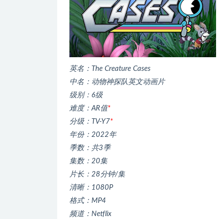
英名：The Creature Cases
中名：动物神探队英文动画片
级别：6级
难度：AR值
*
分级：TV-Y7
*
年份：2022年
季数：共3季
集数：20集
片长：28分钟/集
清晰：1080P
格式：MP4
频道：Netflix