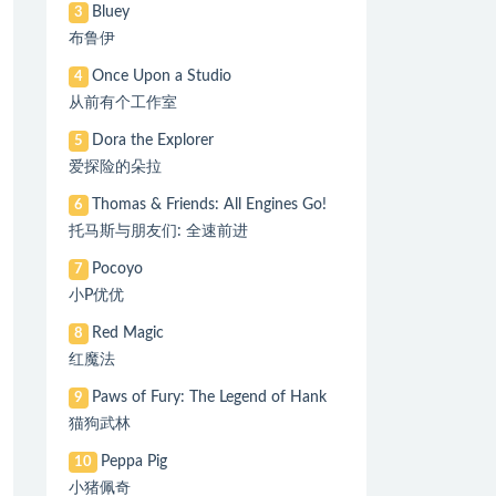
Bluey
3
布鲁伊
Once Upon a Studio
4
从前有个工作室
Dora the Explorer
5
爱探险的朵拉
Thomas & Friends: All Engines Go!
6
托马斯与朋友们: 全速前进
Pocoyo
7
小P优优
Red Magic
8
红魔法
Paws of Fury: The Legend of Hank
9
猫狗武林
Peppa Pig
10
小猪佩奇