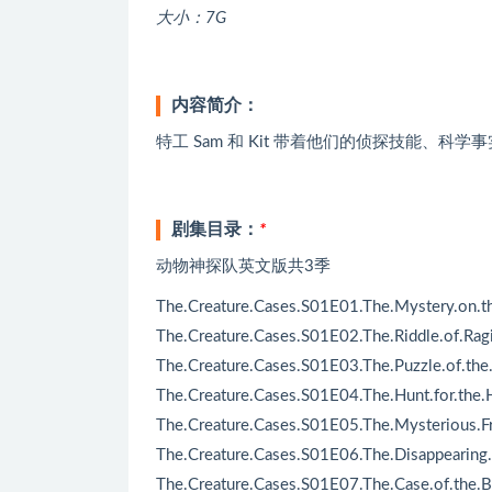
大小：7G
内容简介：
特工 Sam 和 Kit 带着他们的侦探技能、
剧集目录：
*
动物神探队英文版共3季
The.Creature.Cases.S01E01.The.Mystery.on.
The.Creature.Cases.S01E02.The.Riddle.of.Ragi
The.Creature.Cases.S01E03.The.Puzzle.of.the
The.Creature.Cases.S01E04.The.Hunt.for.the.H
The.Creature.Cases.S01E05.The.Mysterious.Frui
The.Creature.Cases.S01E06.The.Disappearing.D
The.Creature.Cases.S01E07.The.Case.of.the.B