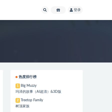
登录
热度排行榜
Big Muzzy
1
玛泽的故事（AI超清）&3D版
Treetop Family
2
树顶家族