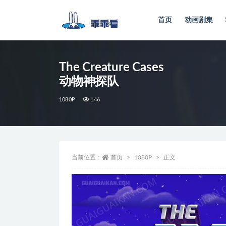
首页
动画剧集
全部
The Creature Cases
动物神探队
1080P
146
当前位置：
首页
1080P
正文
视
频
播
放