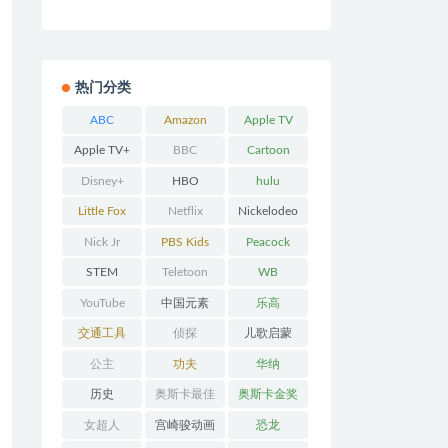
热门分类
ABC
Amazon
Apple TV
Prime
Apple TV+
BBC
Cartoon
Network
Disney+
HBO
hulu
Little Fox
Netflix
Nickelodeo
n
Nick Jr
PBS Kids
Peacock
STEM
Teletoon
WB
YouTube
中国元素
乐高
交通工具
侦探
儿歌启蒙
公主
功夫
华纳
历史
奥斯卡最佳
奥斯卡金奖
动画
女超人
宫崎骏动画
恐龙