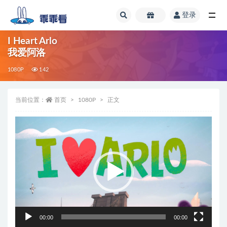
登录
全部
I Heart Arlo
我爱阿洛
1080P
142
当前位置：
首页
1080P
正文
视
频
播
放
器
00:00
00:00