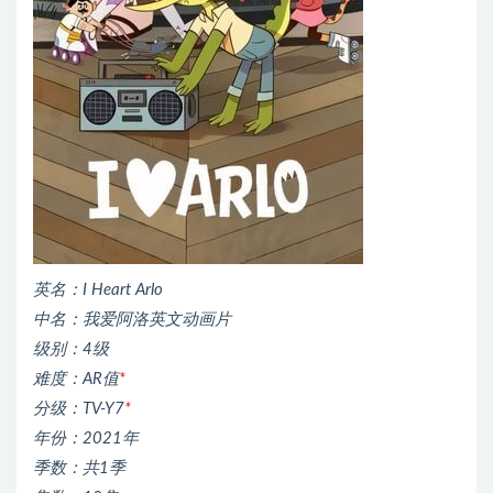
英名：I Heart Arlo
中名：我爱阿洛英文动画片
级别：4级
难度：AR值
*
分级：TV-Y7
*
年份：2021年
季数：共1季