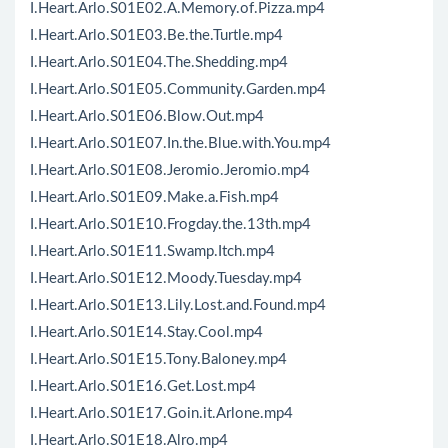
I.Heart.Arlo.S01E02.A.Memory.of.Pizza.mp4
I.Heart.Arlo.S01E03.Be.the.Turtle.mp4
I.Heart.Arlo.S01E04.The.Shedding.mp4
I.Heart.Arlo.S01E05.Community.Garden.mp4
I.Heart.Arlo.S01E06.Blow.Out.mp4
I.Heart.Arlo.S01E07.In.the.Blue.with.You.mp4
I.Heart.Arlo.S01E08.Jeromio.Jeromio.mp4
I.Heart.Arlo.S01E09.Make.a.Fish.mp4
I.Heart.Arlo.S01E10.Frogday.the.13th.mp4
I.Heart.Arlo.S01E11.Swamp.Itch.mp4
I.Heart.Arlo.S01E12.Moody.Tuesday.mp4
I.Heart.Arlo.S01E13.Lily.Lost.and.Found.mp4
I.Heart.Arlo.S01E14.Stay.Cool.mp4
I.Heart.Arlo.S01E15.Tony.Baloney.mp4
I.Heart.Arlo.S01E16.Get.Lost.mp4
I.Heart.Arlo.S01E17.Goin.it.Arlone.mp4
I.Heart.Arlo.S01E18.Alro.mp4