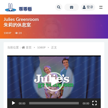
登录
全部
Julies Greenroom
朱莉的休息室
1080P
28
当前位置：
首页
1080P
正文
视
频
播
放
器
00:00
00:00