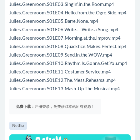
Julies.Greenroom.S01E03.Singin’.in.the.Room.mp4
Julies.Greenroom.S01E04.Hello.from.the.Ogre.Side.mp4
Julies.Greenroom.S01E05.Barre.None.mp4
Julies.Greenroom.S01E06.Write.….Write.a.Song.mp4
Julies.Greenroom.S01E07.Morning.at.the.Improv.mp4
Julies.Greenroom.S01E08.Quacktice.Makes.Perfect.mp4
Julies.Greenroom.S01E09.Send.in.the.WOW.mp4
Julies.Greenroom.S01E10.Rhythm.Is.Gonna.Get.You.mp4
Julies.Greenroom.S01E11.Costumer.Service.mp4
Julies.Greenroom.S01E12.The.Mess.Rehearsal.mp4
Julies.Greenroom.S01E13.Mash-Up.The.Musical.mp4
免费下载：
注册登录，免费获取本站所有资源！
Netflix