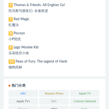
Thomas & Friends: All Engines Go!
6
托马斯与朋友们: 全速前进
Red Magic
7
红魔法
Pocoyo
8
小P优优
Lego Monkie Kid
9
乐高悟空小侠
Paws of Fury: The Legend of Hank
10
猫狗武林
热门分类
ABC
Amazon Prime
Apple TV
Apple TV+
BBC
Cartoon Network
Disney+
HBO
hulu