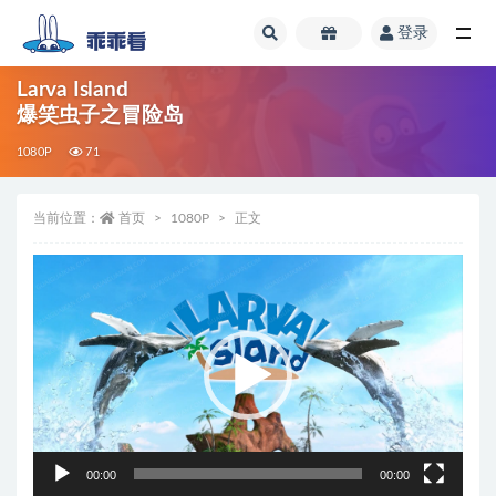
登录
全部
Larva Island
爆笑虫子之冒险岛
1080P
71
当前位置：
首页
1080P
正文
视
频
播
放
器
00:00
00:00