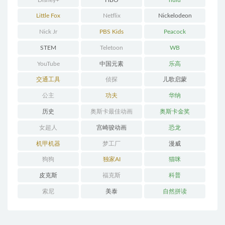
Little Fox
Netflix
Nickelodeon
Nick Jr
PBS Kids
Peacock
STEM
Teletoon
WB
YouTube
中国元素
乐高
交通工具
侦探
儿歌启蒙
公主
功夫
华纳
历史
奥斯卡最佳动画
奥斯卡金奖
女超人
宫崎骏动画
恐龙
机甲机器
梦工厂
漫威
狗狗
独家AI
猫咪
皮克斯
福克斯
科普
索尼
美泰
自然拼读