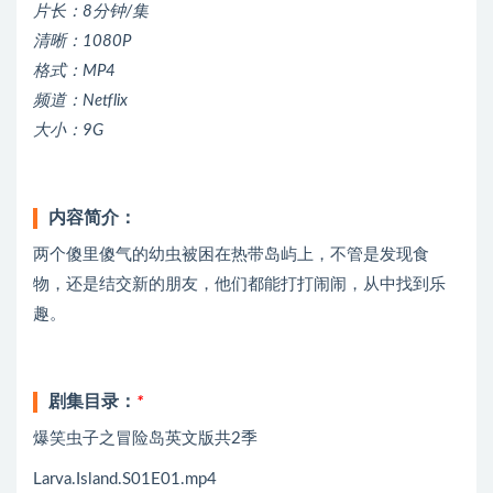
片长：8分钟/集
清晰：1080P
格式：MP4
频道：Netflix
大小：9G
内容简介：
两个傻里傻气的幼虫被困在热带岛屿上，不管是发现食
物，还是结交新的朋友，他们都能打打闹闹，从中找到乐
趣。
剧集目录：
*
爆笑虫子之冒险岛英文版共2季
Larva.Island.S01E01.mp4