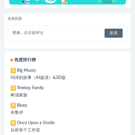
发表回复
登录...
后才能评论
热度排行榜
Big Muzzy
1
玛泽的故事（AI超清）&3D版
Treetop Family
2
树顶家族
Bluey
3
布鲁伊
Once Upon a Studio
4
从前有个工作室