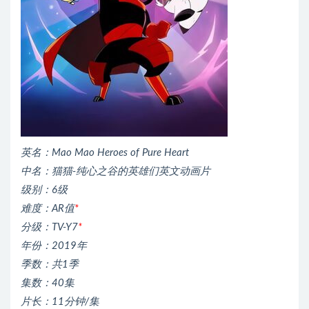
英名：Mao Mao Heroes of Pure Heart
中名：猫猫-纯心之谷的英雄们英文动画片
级别：6级
难度：AR值
*
分级：TV-Y7
*
年份：2019年
季数：共1季
集数：40集
片长：11分钟/集