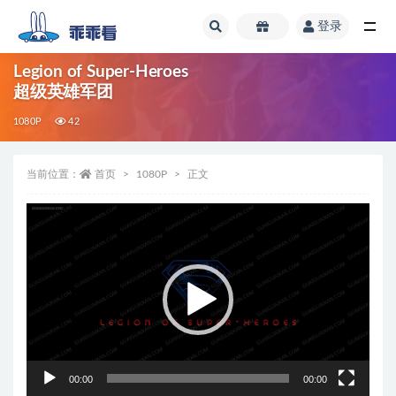
登录
全部
Legion of Super-Heroes
超级英雄军团
1080P
42
当前位置：
首页
1080P
正文
视
频
播
放
器
00:00
00:00