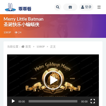
登录
全部
Merry Little Batman
圣诞快乐小蝙蝠侠
1080P
24
当前位置：
首页
1080P
正文
视
频
播
放
器
00:00
00:00