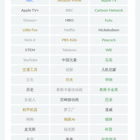
ABC
Amazon Prime
Apple TV
Apple TV+
BBC
Cartoon Network
Disney+
HBO
hulu
Little Fox
Netflix
Nickelodeon
Nick Jr
PBS Kids
Peacock
STEM
Teletoon
WB
YouTube
中国元素
乐高
交通工具
侦探
儿歌启蒙
公主
功夫
华纳
历史
奥斯卡最佳动画
奥斯卡金奖
女超人
宫崎骏动画
恐龙
机甲机器
梦工厂
漫威
狗狗
独家AI
猫咪
皮克斯
福克斯
科普
索尼
美泰
自然拼读