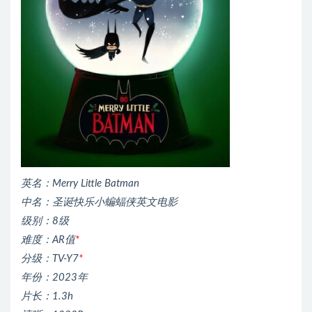
英名：Merry Little Batman
中名：圣诞快乐小蝙蝠侠英文电影
级别：8级
难度：AR值
*
分级：TV-Y7
*
年份：2023年
片长：1.3h