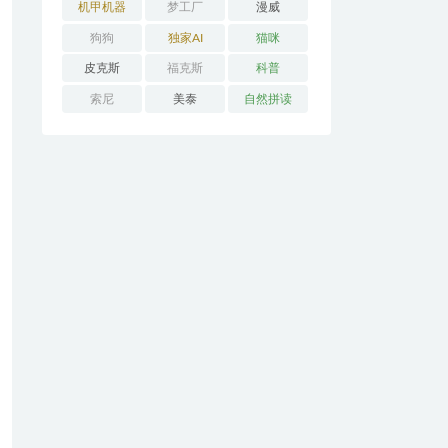
机甲机器
梦工厂
漫威
狗狗
独家AI
猫咪
皮克斯
福克斯
科普
索尼
美泰
自然拼读