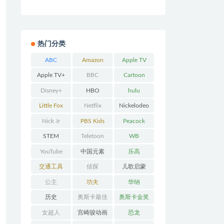
热门分类
ABC
Amazon
Apple TV
Prime
Apple TV+
BBC
Cartoon
Network
Disney+
HBO
hulu
Little Fox
Netflix
Nickelodeo
n
Nick Jr
PBS Kids
Peacock
STEM
Teletoon
WB
YouTube
中国元素
乐高
交通工具
侦探
儿歌启蒙
公主
功夫
华纳
历史
奥斯卡最佳
奥斯卡金奖
动画
女超人
宫崎骏动画
恐龙