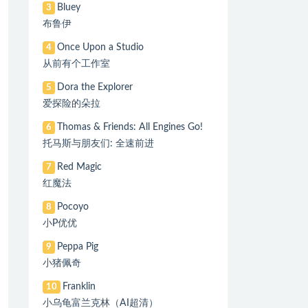
Bluey
3
布鲁伊
Once Upon a Studio
4
从前有个工作室
Dora the Explorer
5
爱探险的朵拉
Thomas & Friends: All Engines Go!
6
托马斯与朋友们: 全速前进
Red Magic
7
红魔法
Pocoyo
8
小P优优
Peppa Pig
9
小猪佩奇
Franklin
10
小乌龟富兰克林（AI超清）