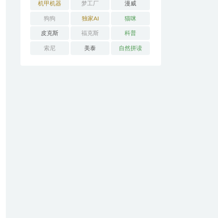
机甲机器
梦工厂
漫威
狗狗
独家AI
猫咪
皮克斯
福克斯
科普
索尼
美泰
自然拼读