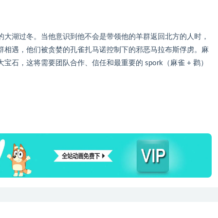
的大湖过冬。当他意识到他不会是带领他的羊群返回北方的人时，
群相遇，他们被贪婪的孔雀扎马诺控制下的邪恶马拉布斯俘虏。麻
石，这将需要团队合作、信任和最重要的 spork（麻雀 + 鹳）