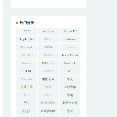
热门分类
ABC
Amazon
Apple TV
Prime
Apple TV+
BBC
Cartoon
Network
Disney+
HBO
hulu
Little Fox
Netflix
Nickelodeo
n
Nick Jr
PBS Kids
Peacock
STEM
Teletoon
WB
YouTube
中国元素
乐高
交通工具
侦探
儿歌启蒙
公主
功夫
华纳
历史
奥斯卡最佳
奥斯卡金奖
动画
女超人
宫崎骏动画
恐龙