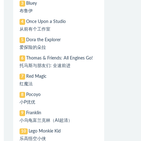
Bluey
3
布鲁伊
Once Upon a Studio
4
从前有个工作室
Dora the Explorer
5
爱探险的朵拉
Thomas & Friends: All Engines Go!
6
托马斯与朋友们: 全速前进
Red Magic
7
红魔法
Pocoyo
8
小P优优
Franklin
9
小乌龟富兰克林（AI超清）
Lego Monkie Kid
10
乐高悟空小侠