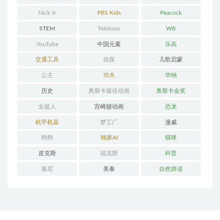
Nick Jr
PBS Kids
Peacock
STEM
Teletoon
WB
YouTube
中国元素
乐高
交通工具
侦探
儿歌启蒙
公主
功夫
华纳
历史
奥斯卡最佳动画
奥斯卡金奖
女超人
宫崎骏动画
恐龙
机甲机器
梦工厂
漫威
狗狗
独家AI
猫咪
皮克斯
福克斯
科普
索尼
美泰
自然拼读