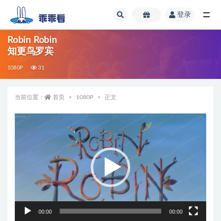
登录
全部
Robin Robin
知更鸟罗宾
1080P
31
当前位置：
首页
1080P
正文
视
频
播
放
器
00:00
00:00