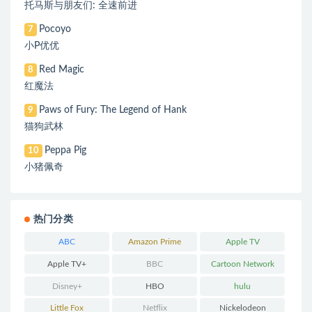
托马斯与朋友们: 全速前进
Pocoyo
7
小P优优
Red Magic
8
红魔法
Paws of Fury: The Legend of Hank
9
猫狗武林
Peppa Pig
10
小猪佩奇
热门分类
ABC
Amazon Prime
Apple TV
Apple TV+
BBC
Cartoon Network
Disney+
HBO
hulu
Little Fox
Netflix
Nickelodeon