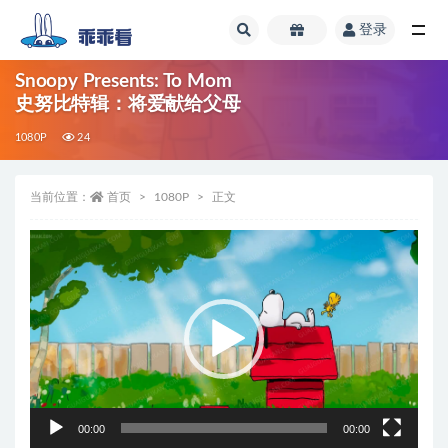
登录
全部
Snoopy Presents: To Mom
史努比特辑：将爱献给父母
1080P
24
当前位置：
首页
1080P
正文
视
频
播
放
器
00:00
00:00