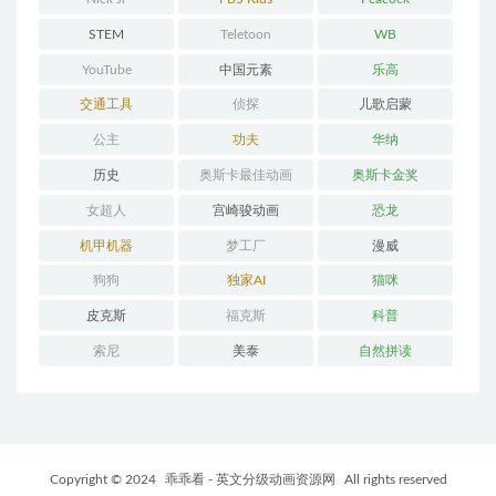
STEM
Teletoon
WB
YouTube
中国元素
乐高
交通工具
侦探
儿歌启蒙
公主
功夫
华纳
历史
奥斯卡最佳动画
奥斯卡金奖
女超人
宫崎骏动画
恐龙
机甲机器
梦工厂
漫威
狗狗
独家AI
猫咪
皮克斯
福克斯
科普
索尼
美泰
自然拼读
Copyright © 2024
乖乖看 - 英文分级动画资源网
All rights reserved