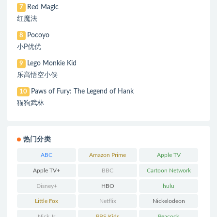
Red Magic
7
红魔法
Pocoyo
8
小P优优
Lego Monkie Kid
9
乐高悟空小侠
Paws of Fury: The Legend of Hank
10
猫狗武林
热门分类
ABC
Amazon Prime
Apple TV
Apple TV+
BBC
Cartoon Network
Disney+
HBO
hulu
Little Fox
Netflix
Nickelodeon
Nick Jr
PBS Kids
Peacock