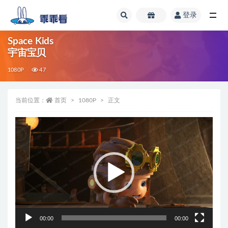
登录
全部
Space Kids
宇宙宝贝
1080P
47
当前位置：
首页
1080P
正文
视
频
播
放
器
00:00
00:00