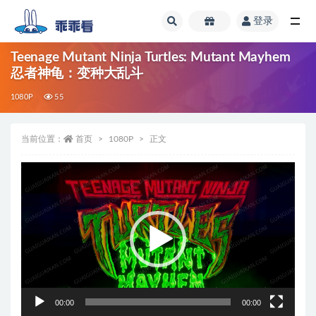
登录
全部
Teenage Mutant Ninja Turtles: Mutant Mayhem
忍者神龟：变种大乱斗
1080P
55
当前位置：
首页
1080P
正文
视
频
播
放
器
00:00
00:00