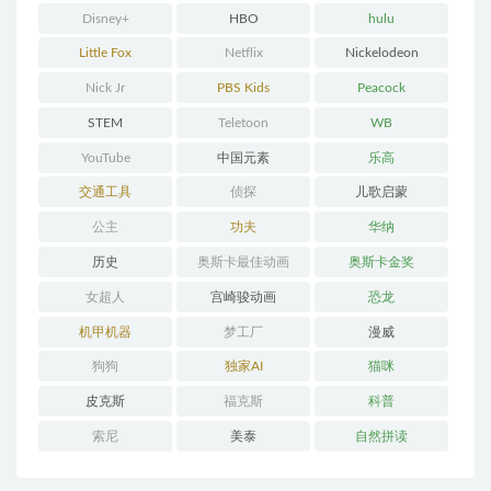
Disney+
HBO
hulu
Little Fox
Netflix
Nickelodeon
Nick Jr
PBS Kids
Peacock
STEM
Teletoon
WB
YouTube
中国元素
乐高
交通工具
侦探
儿歌启蒙
公主
功夫
华纳
历史
奥斯卡最佳动画
奥斯卡金奖
女超人
宫崎骏动画
恐龙
机甲机器
梦工厂
漫威
狗狗
独家AI
猫咪
皮克斯
福克斯
科普
索尼
美泰
自然拼读