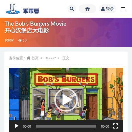
登录
全部
The Bob’s Burgers Movie
开心汉堡店大电影
1080P
63
当前位置：
首页
1080P
正文
视
频
播
放
器
00:00
00:00