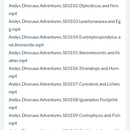
Andys.Dinosaur.Adventures.S01E02.Diplodocus.and.Fern.
mp4
Andys.Dinosaur.Adventures.S01E03.Leaellynasaura.and.Eg
g.mp4
Andys.Dinosaur.Adventures.S01E04.Eustreptospondylus.a
nd.Ammonite.mp4
Andys.Dinosaur.Adventures.S01E05.Iberomesornis.and.Fe
ather.mp4
Andys.Dinosaur.Adventures.S01E06.Triceratops.and.Horn.
mp4
Andys.Dinosaur.Adventures.S01E07.Cynodont.and.Lichen.
mp4
Andys.Dinosaur.Adventures.S01E08.Iguanadon.Footprint.
mp4
Andys.Dinosaur.Adventures.S01E09.Coelophysis.and.Fish.
mp4