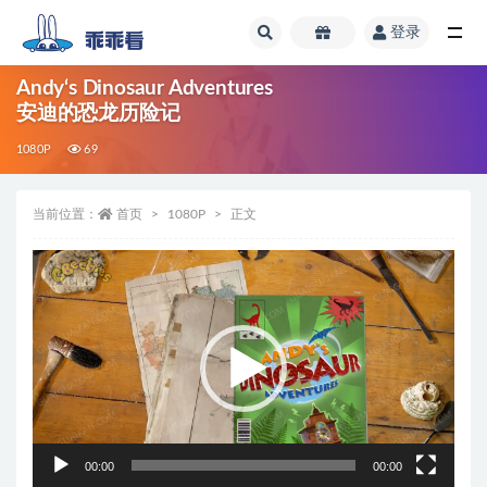
登录
全部
Andy‘s Dinosaur Adventures
安迪的恐龙历险记
1080P
69
当前位置：
首页
1080P
正文
视
频
播
放
器
00:00
00:00