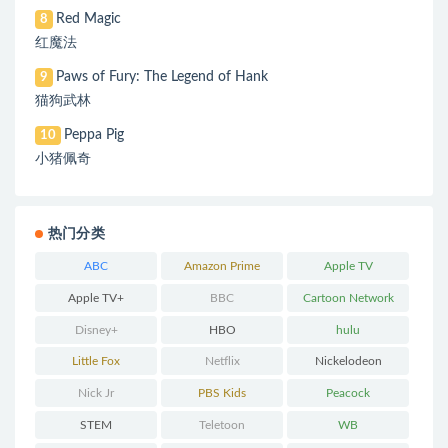
Red Magic
8
红魔法
Paws of Fury: The Legend of Hank
9
猫狗武林
Peppa Pig
10
小猪佩奇
热门分类
ABC
Amazon Prime
Apple TV
Apple TV+
BBC
Cartoon Network
Disney+
HBO
hulu
Little Fox
Netflix
Nickelodeon
Nick Jr
PBS Kids
Peacock
STEM
Teletoon
WB