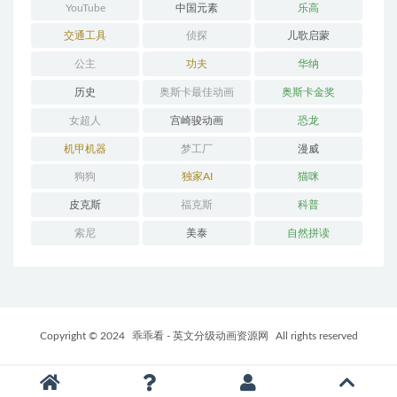
YouTube
中国元素
乐高
交通工具
侦探
儿歌启蒙
公主
功夫
华纳
历史
奥斯卡最佳动画
奥斯卡金奖
女超人
宫崎骏动画
恐龙
机甲机器
梦工厂
漫威
狗狗
独家AI
猫咪
皮克斯
福克斯
科普
索尼
美泰
自然拼读
Copyright © 2024
乖乖看 - 英文分级动画资源网
All rights reserved