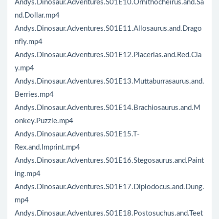
Andys.Dinosaur.Adventures.S01E10.Ornithocheirus.and.Sa
nd.Dollar.mp4
Andys.Dinosaur.Adventures.S01E11.Allosaurus.and.Drago
nfly.mp4
Andys.Dinosaur.Adventures.S01E12.Placerias.and.Red.Cla
y.mp4
Andys.Dinosaur.Adventures.S01E13.Muttaburrasaurus.and.
Berries.mp4
Andys.Dinosaur.Adventures.S01E14.Brachiosaurus.and.M
onkey.Puzzle.mp4
Andys.Dinosaur.Adventures.S01E15.T-
Rex.and.Imprint.mp4
Andys.Dinosaur.Adventures.S01E16.Stegosaurus.and.Paint
ing.mp4
Andys.Dinosaur.Adventures.S01E17.Diplodocus.and.Dung.
mp4
Andys.Dinosaur.Adventures.S01E18.Postosuchus.and.Teet