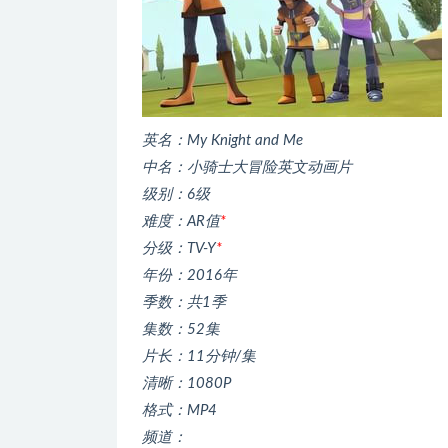
英名：My Knight and Me
中名：小骑士大冒险英文动画片
级别：6级
难度：AR值
*
分级：TV-Y
*
年份：2016年
季数：共1季
集数：52集
片长：11分钟/集
清晰：1080P
格式：MP4
频道：