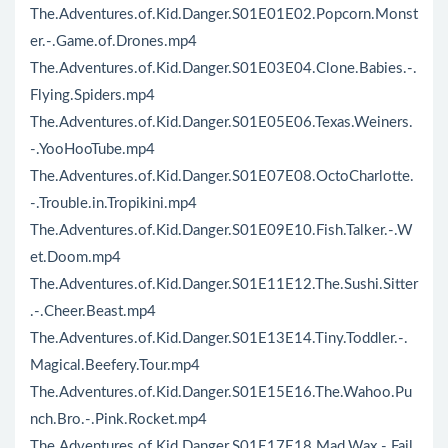
The.Adventures.of.Kid.Danger.S01E01E02.Popcorn.Monst
er.-.Game.of.Drones.mp4
The.Adventures.of.Kid.Danger.S01E03E04.Clone.Babies.-.
Flying.Spiders.mp4
The.Adventures.of.Kid.Danger.S01E05E06.Texas.Weiners.
-.YooHooTube.mp4
The.Adventures.of.Kid.Danger.S01E07E08.OctoCharlotte.
-.Trouble.in.Tropikini.mp4
The.Adventures.of.Kid.Danger.S01E09E10.Fish.Talker.-.W
et.Doom.mp4
The.Adventures.of.Kid.Danger.S01E11E12.The.Sushi.Sitter
.-.Cheer.Beast.mp4
The.Adventures.of.Kid.Danger.S01E13E14.Tiny.Toddler.-.
Magical.Beefery.Tour.mp4
The.Adventures.of.Kid.Danger.S01E15E16.The.Wahoo.Pu
nch.Bro.-.Pink.Rocket.mp4
The.Adventures.of.Kid.Danger.S01E17E18.Mad.Wax.-.Fail