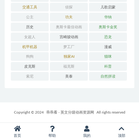
交通工具
侦探
儿歌启蒙
公主
功夫
华纳
历史
奥斯卡最佳动画
奥斯卡金奖
女超人
宫崎骏动画
恐龙
机甲机器
梦工厂
漫威
狗狗
独家AI
猫咪
皮克斯
福克斯
科普
索尼
美泰
自然拼读
Copyright © 2024
乖乖看 - 英文分级动画资源网
All rights reserved
首页
帮助
我的
顶部