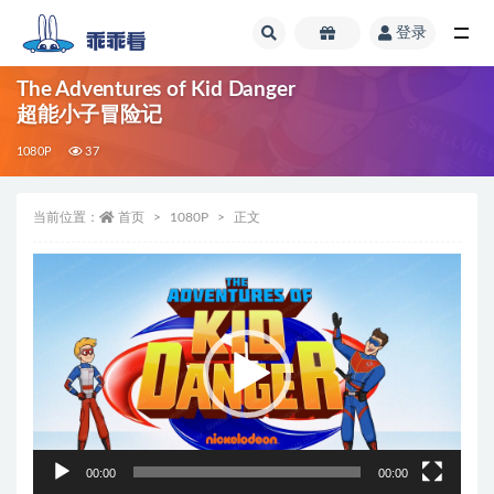
登录
全部
The Adventures of Kid Danger
超能小子冒险记
1080P
37
当前位置：
首页
1080P
正文
视
频
播
放
器
00:00
00:00