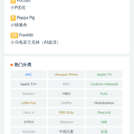
Pocoyo
8
小P优优
Peppa Pig
9
小猪佩奇
Franklin
10
小乌龟富兰克林（AI超清）
热门分类
ABC
Amazon Prime
Apple TV
Apple TV+
BBC
Cartoon Network
Disney+
HBO
hulu
Little Fox
Netflix
Nickelodeon
Nick Jr
PBS Kids
Peacock
STEM
Teletoon
WB
YouTube
中国元素
乐高