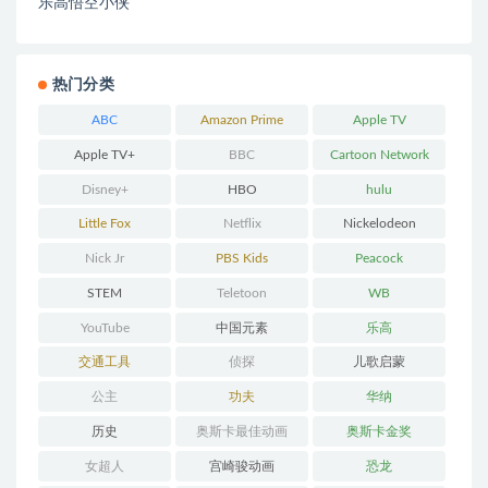
乐高悟空小侠
热门分类
ABC
Amazon Prime
Apple TV
Apple TV+
BBC
Cartoon Network
Disney+
HBO
hulu
Little Fox
Netflix
Nickelodeon
Nick Jr
PBS Kids
Peacock
STEM
Teletoon
WB
YouTube
中国元素
乐高
交通工具
侦探
儿歌启蒙
公主
功夫
华纳
历史
奥斯卡最佳动画
奥斯卡金奖
女超人
宫崎骏动画
恐龙