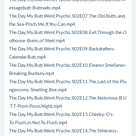
essagebutt-Buttnado.mp4
The.Day.My.Butt.Went.Psycho.S02E07.The.Old.Butts.and.
the.Sea-Pinch.Me.If.You.Can.mp4
The.Day.My.Butt.Went.Psycho.S02E08.Exit.Through.the.O
uthouse-Bums.of.Steel.mp4
The.Day.My.Butt.Went.Psycho.S02E09.Backdrafters-
Calendar.Butt.mp4
The.Day.My.Butt.Went.Psycho.S02E10.Eleanor.Smellanor-
Breaking.Bunbury.mp4
The.Day.My.Butt.Went.Psycho.S02E11.The.Last.of.the.Plu
ngercorns-Smelling.Bee.mp4
The.Day.My.Butt.Went.Psycho.S02E12.The.Notorious.B.U
.T.T-Prom.Prom.Night.mp4
The.Day.My.Butt.Went.Psycho.S02E13.Cheeky-O’s-
To.Flush.or.Not.To.Flush.mp4
The.Day.My.Butt.Went.Psycho.S02E14.The.Stinkness-