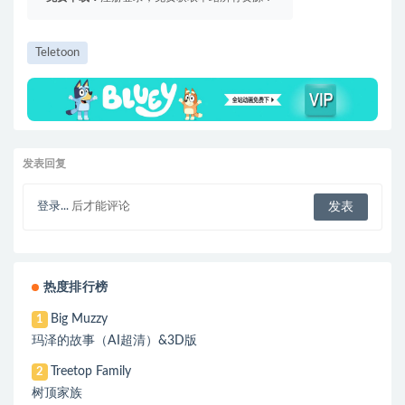
Teletoon
发表回复
登录...
后才能评论
热度排行榜
Big Muzzy
1
玛泽的故事（AI超清）&3D版
Treetop Family
2
树顶家族