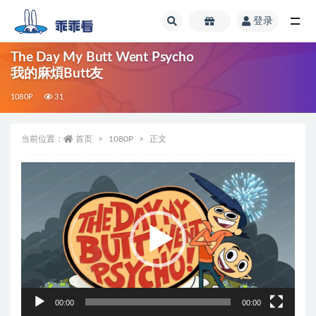
登录
全部
The Day My Butt Went Psycho
我的麻煩Butt友
1080P
31
当前位置：
首页
1080P
正文
视
频
播
放
器
00:00
00:00