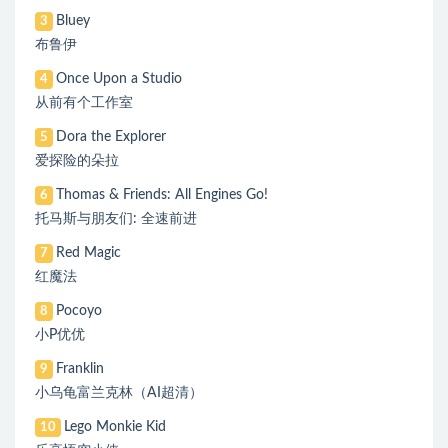
Bluey
3
布鲁伊
Once Upon a Studio
4
从前有个工作室
Dora the Explorer
5
爱探险的朵拉
Thomas & Friends: All Engines Go!
6
托马斯与朋友们: 全速前进
Red Magic
7
红魔法
Pocoyo
8
小P优优
Franklin
9
小乌龟富兰克林（AI超清）
Lego Monkie Kid
10