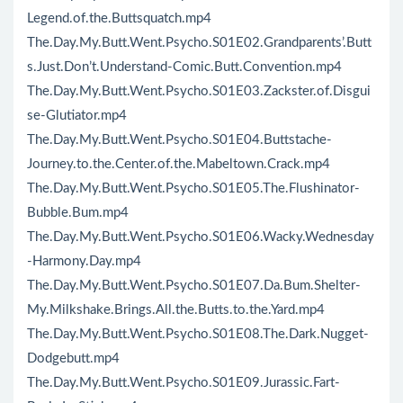
Legend.of.the.Buttsquatch.mp4
The.Day.My.Butt.Went.Psycho.S01E02.Grandparents’.Butt
s.Just.Don’t.Understand-Comic.Butt.Convention.mp4
The.Day.My.Butt.Went.Psycho.S01E03.Zackster.of.Disgui
se-Glutiator.mp4
The.Day.My.Butt.Went.Psycho.S01E04.Buttstache-
Journey.to.the.Center.of.the.Mabeltown.Crack.mp4
The.Day.My.Butt.Went.Psycho.S01E05.The.Flushinator-
Bubble.Bum.mp4
The.Day.My.Butt.Went.Psycho.S01E06.Wacky.Wednesday
-Harmony.Day.mp4
The.Day.My.Butt.Went.Psycho.S01E07.Da.Bum.Shelter-
My.Milkshake.Brings.All.the.Butts.to.the.Yard.mp4
The.Day.My.Butt.Went.Psycho.S01E08.The.Dark.Nugget-
Dodgebutt.mp4
The.Day.My.Butt.Went.Psycho.S01E09.Jurassic.Fart-