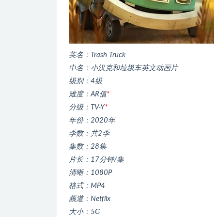
英名：Trash Truck
中名：小汉克和垃圾车英文动画片
级别：4级
难度：AR值
*
分级：TV-Y
*
年份：2020年
季数：共2季
集数：28集
片长：17分钟/集
清晰：1080P
格式：MP4
频道：Netflix
大小：5G