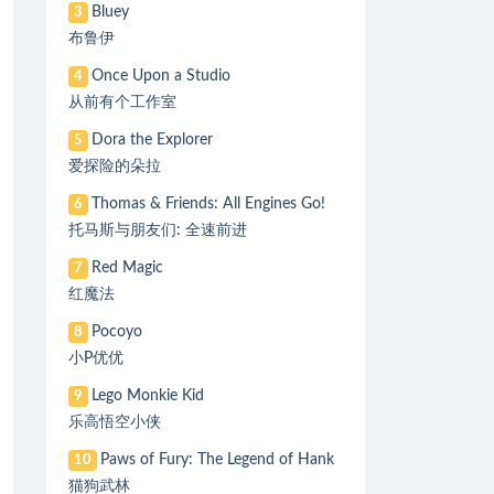
Bluey
3
布鲁伊
Once Upon a Studio
4
从前有个工作室
Dora the Explorer
5
爱探险的朵拉
Thomas & Friends: All Engines Go!
6
托马斯与朋友们: 全速前进
Red Magic
7
红魔法
Pocoyo
8
小P优优
Lego Monkie Kid
9
乐高悟空小侠
Paws of Fury: The Legend of Hank
10
猫狗武林