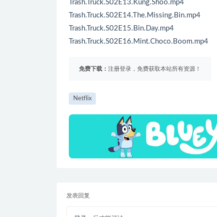
Trash.Truck.S02E13.Kung.Shoo.mp4
Trash.Truck.S02E14.The.Missing.Bin.mp4
Trash.Truck.S02E15.Bin.Day.mp4
Trash.Truck.S02E16.Mint.Choco.Boom.mp4
免费下载：
注册登录，免费获取本站所有资源！
Netflix
发表回复