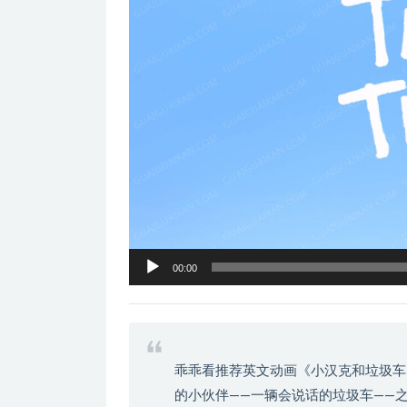
器
00:00
乖乖看推荐英文动画《小汉克和垃圾车
的小伙伴——一辆会说话的垃圾车——