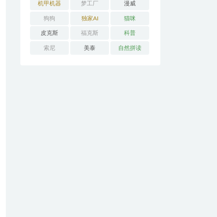
机甲机器
梦工厂
漫威
狗狗
独家AI
猫咪
皮克斯
福克斯
科普
索尼
美泰
自然拼读