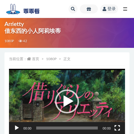
登录
全部
Arrietty
借东西的小人阿莉埃蒂
1080P
42
当前位置：
首页
1080P
正文
视
频
播
放
器
00:00
00:00