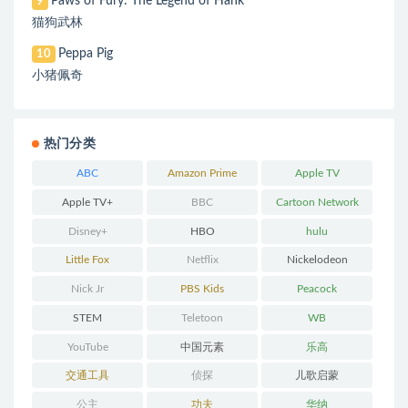
Paws of Fury: The Legend of Hank
9
猫狗武林
Peppa Pig
10
小猪佩奇
热门分类
ABC
Amazon Prime
Apple TV
Apple TV+
BBC
Cartoon Network
Disney+
HBO
hulu
Little Fox
Netflix
Nickelodeon
Nick Jr
PBS Kids
Peacock
STEM
Teletoon
WB
YouTube
中国元素
乐高
交通工具
侦探
儿歌启蒙
公主
功夫
华纳