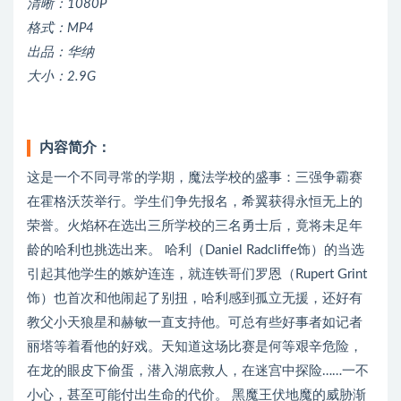
清晰：1080P
格式：MP4
出品：华纳
大小：2.9G
内容简介：
这是一个不同寻常的学期，魔法学校的盛事：三强争霸赛
在霍格沃茨举行。学生们争先报名，希翼获得永恒无上的
荣誉。火焰杯在选出三所学校的三名勇士后，竟将未足年
龄的哈利也挑选出来。 哈利（Daniel Radcliffe饰）的当选
引起其他学生的嫉妒连连，就连铁哥们罗恩（Rupert Grint
饰）也首次和他闹起了别扭，哈利感到孤立无援，还好有
教父小天狼星和赫敏一直支持他。可总有些好事者如记者
丽塔等着看他的好戏。天知道这场比赛是何等艰辛危险，
在龙的眼皮下偷蛋，潜入湖底救人，在迷宫中探险……一不
小心，甚至可能付出生命的代价。 黑魔王伏地魔的威胁渐