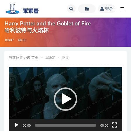
登录
全部
Harry Potter and the Goblet of Fire
哈利波特与火焰杯
1080P
80
当前位置：
首页
1080P
正文
视
频
播
放
器
00:00
00:00