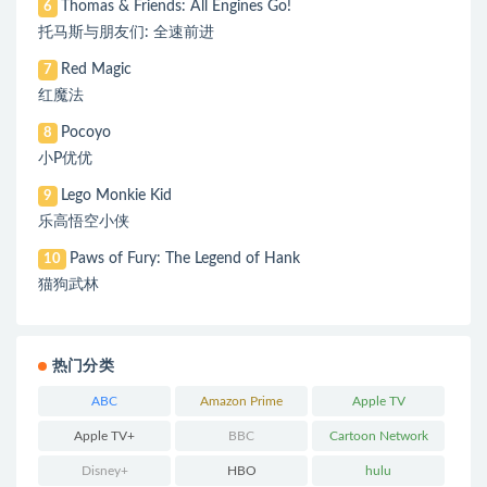
Thomas & Friends: All Engines Go!
6
托马斯与朋友们: 全速前进
Red Magic
7
红魔法
Pocoyo
8
小P优优
Lego Monkie Kid
9
乐高悟空小侠
Paws of Fury: The Legend of Hank
10
猫狗武林
热门分类
ABC
Amazon Prime
Apple TV
Apple TV+
BBC
Cartoon Network
Disney+
HBO
hulu