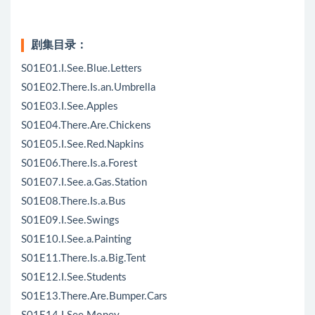
剧集目录：
S01E01.I.See.Blue.Letters
S01E02.There.Is.an.Umbrella
S01E03.I.See.Apples
S01E04.There.Are.Chickens
S01E05.I.See.Red.Napkins
S01E06.There.Is.a.Forest
S01E07.I.See.a.Gas.Station
S01E08.There.Is.a.Bus
S01E09.I.See.Swings
S01E10.I.See.a.Painting
S01E11.There.Is.a.Big.Tent
S01E12.I.See.Students
S01E13.There.Are.Bumper.Cars