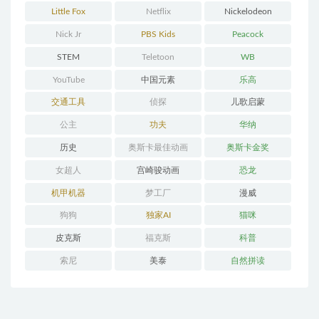
Little Fox
Netflix
Nickelodeon
Nick Jr
PBS Kids
Peacock
STEM
Teletoon
WB
YouTube
中国元素
乐高
交通工具
侦探
儿歌启蒙
公主
功夫
华纳
历史
奥斯卡最佳动画
奥斯卡金奖
女超人
宫崎骏动画
恐龙
机甲机器
梦工厂
漫威
狗狗
独家AI
猫咪
皮克斯
福克斯
科普
索尼
美泰
自然拼读