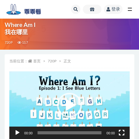
登录
全部
Where Am I
我在哪里
720P
117
当前位置：
首页
720P
正文
视
频
播
放
器
00:00
00:00