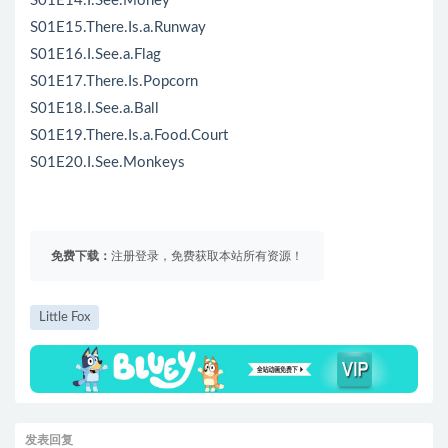
S01E14.I.See.Money
S01E15.There.Is.a.Runway
S01E16.I.See.a.Flag
S01E17.There.Is.Popcorn
S01E18.I.See.a.Ball
S01E19.There.Is.a.Food.Court
S01E20.I.See.Monkeys
免费下载：
注册登录，免费获取本站所有资源！
Little Fox
发表回复