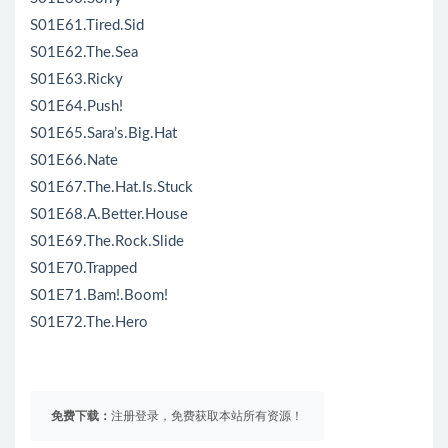
S01E61.Tired.Sid
S01E62.The.Sea
S01E63.Ricky
S01E64.Push!
S01E65.Sara’s.Big.Hat
S01E66.Nate
S01E67.The.Hat.Is.Stuck
S01E68.A.Better.House
S01E69.The.Rock.Slide
S01E70.Trapped
S01E71.Bam!.Boom!
S01E72.The.Hero
免费下载：
注册登录，免费获取本站所有资源！