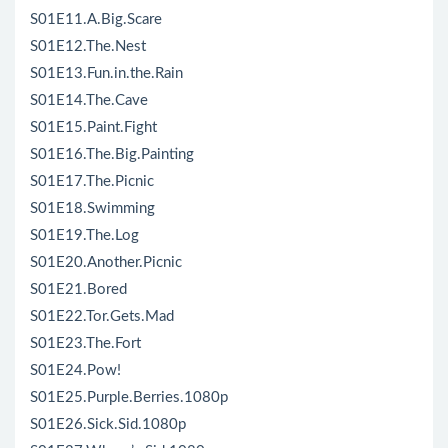
S01E11.A.Big.Scare
S01E12.The.Nest
S01E13.Fun.in.the.Rain
S01E14.The.Cave
S01E15.Paint.Fight
S01E16.The.Big.Painting
S01E17.The.Picnic
S01E18.Swimming
S01E19.The.Log
S01E20.Another.Picnic
S01E21.Bored
S01E22.Tor.Gets.Mad
S01E23.The.Fort
S01E24.Pow!
S01E25.Purple.Berries.1080p
S01E26.Sick.Sid.1080p