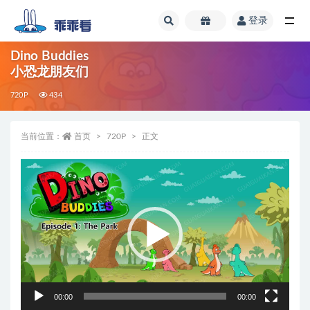
登录
全部
Dino Buddies
小恐龙朋友们
720P
434
当前位置：
首页
720P
正文
视
频
播
放
器
00:00
00:00