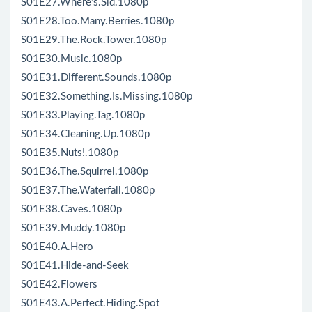
S01E27.Where’s.Sid.1080p
S01E28.Too.Many.Berries.1080p
S01E29.The.Rock.Tower.1080p
S01E30.Music.1080p
S01E31.Different.Sounds.1080p
S01E32.Something.Is.Missing.1080p
S01E33.Playing.Tag.1080p
S01E34.Cleaning.Up.1080p
S01E35.Nuts!.1080p
S01E36.The.Squirrel.1080p
S01E37.The.Waterfall.1080p
S01E38.Caves.1080p
S01E39.Muddy.1080p
S01E40.A.Hero
S01E41.Hide-and-Seek
S01E42.Flowers
S01E43.A.Perfect.Hiding.Spot