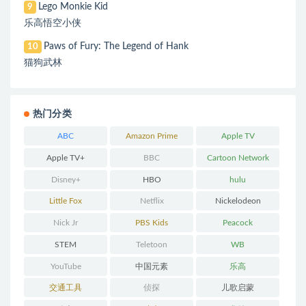
Lego Monkie Kid
9
乐高悟空小侠
Paws of Fury: The Legend of Hank
10
猫狗武林
热门分类
ABC
Amazon Prime
Apple TV
Apple TV+
BBC
Cartoon Network
Disney+
HBO
hulu
Little Fox
Netflix
Nickelodeon
Nick Jr
PBS Kids
Peacock
STEM
Teletoon
WB
YouTube
中国元素
乐高
交通工具
侦探
儿歌启蒙