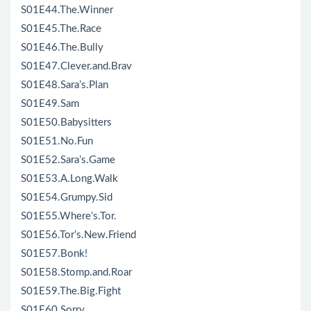
S01E44.The.Winner
S01E45.The.Race
S01E46.The.Bully
S01E47.Clever.and.Brav
S01E48.Sara’s.Plan
S01E49.Sam
S01E50.Babysitters
S01E51.No.Fun
S01E52.Sara’s.Game
S01E53.A.Long.Walk
S01E54.Grumpy.Sid
S01E55.Where’s.Tor.
S01E56.Tor’s.New.Friend
S01E57.Bonk!
S01E58.Stomp.and.Roar
S01E59.The.Big.Fight
S01E60.Sorry