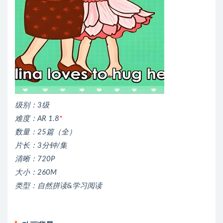
级别：3级
难度：AR 1.8
*
数量：25篇（全）
片长：3分钟/集
清晰：720P
大小：260M
类型：自然拼读&学习阅读