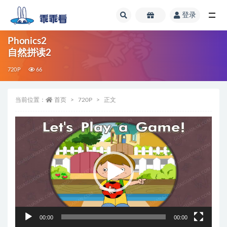
登录
全部
Phonics2
自然拼读2
720P
66
当前位置：
首页
720P
正文
视
频
播
放
器
00:00
00:00