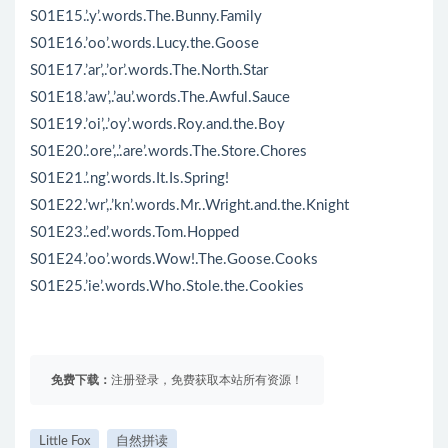
S01E15.’.y’.words.The.Bunny.Family
S01E16.’oo’.words.Lucy.the.Goose
S01E17.’ar’,.’or’.words.The.North.Star
S01E18.’aw’,.’au’.words.The.Awful.Sauce
S01E19.’oi’,.’oy’.words.Roy.and.the.Boy
S01E20.’.ore’,.’.are’.words.The.Store.Chores
S01E21.’.ng’.words.It.Is.Spring!
S01E22.’wr’,.’kn’.words.Mr..Wright.and.the.Knight
S01E23.’.ed’.words.Tom.Hopped
S01E24.’oo’.words.Wow!.The.Goose.Cooks
S01E25.’ie’.words.Who.Stole.the.Cookies
免费下载：
注册登录，免费获取本站所有资源！
Little Fox
自然拼读