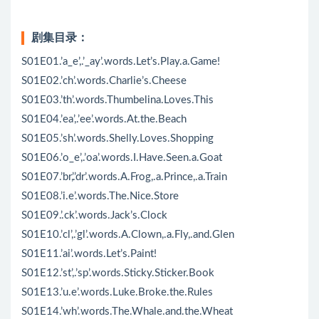
剧集目录：
S01E01.’a_e’,.’_ay’.words.Let’s.Play.a.Game!
S01E02.’ch’.words.Charlie’s.Cheese
S01E03.’th’.words.Thumbelina.Loves.This
S01E04.’ea’,.’ee’.words.At.the.Beach
S01E05.’sh’.words.Shelly.Loves.Shopping
S01E06.’o_e’,.’oa’.words.I.Have.Seen.a.Goat
S01E07.’br,’.’dr’.words.A.Frog,.a.Prince,.a.Train
S01E08.’i.e’.words.The.Nice.Store
S01E09.’.ck’.words.Jack’s.Clock
S01E10.’cl’,.’gl’.words.A.Clown,.a.Fly,.and.Glen
S01E11.’ai’.words.Let’s.Paint!
S01E12.’st’,.’sp’.words.Sticky.Sticker.Book
S01E13.’u.e’.words.Luke.Broke.the.Rules
S01E14.’wh’.words.The.Whale.and.the.Wheat