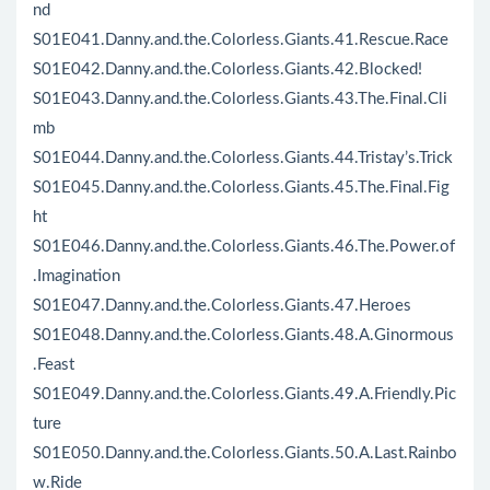
nd
S01E041.Danny.and.the.Colorless.Giants.41.Rescue.Race
S01E042.Danny.and.the.Colorless.Giants.42.Blocked!
S01E043.Danny.and.the.Colorless.Giants.43.The.Final.Cli
mb
S01E044.Danny.and.the.Colorless.Giants.44.Tristay’s.Trick
S01E045.Danny.and.the.Colorless.Giants.45.The.Final.Fig
ht
S01E046.Danny.and.the.Colorless.Giants.46.The.Power.of
.Imagination
S01E047.Danny.and.the.Colorless.Giants.47.Heroes
S01E048.Danny.and.the.Colorless.Giants.48.A.Ginormous
.Feast
S01E049.Danny.and.the.Colorless.Giants.49.A.Friendly.Pic
ture
S01E050.Danny.and.the.Colorless.Giants.50.A.Last.Rainbo
w.Ride