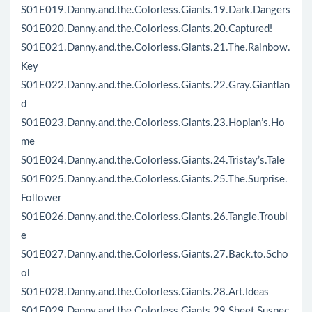
S01E019.Danny.and.the.Colorless.Giants.19.Dark.Dangers
S01E020.Danny.and.the.Colorless.Giants.20.Captured!
S01E021.Danny.and.the.Colorless.Giants.21.The.Rainbow.
Key
S01E022.Danny.and.the.Colorless.Giants.22.Gray.Giantlan
d
S01E023.Danny.and.the.Colorless.Giants.23.Hopian’s.Ho
me
S01E024.Danny.and.the.Colorless.Giants.24.Tristay’s.Tale
S01E025.Danny.and.the.Colorless.Giants.25.The.Surprise.
Follower
S01E026.Danny.and.the.Colorless.Giants.26.Tangle.Troubl
e
S01E027.Danny.and.the.Colorless.Giants.27.Back.to.Scho
ol
S01E028.Danny.and.the.Colorless.Giants.28.Art.Ideas
S01E029.Danny.and.the.Colorless.Giants.29.Sheet.Suspec