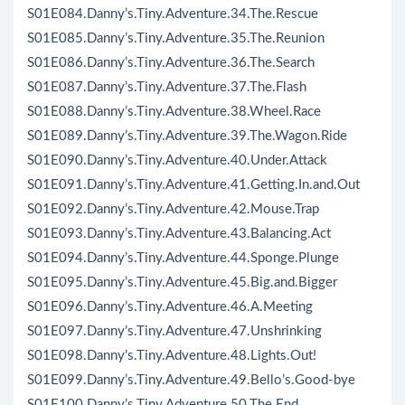
S01E084.Danny’s.Tiny.Adventure.34.The.Rescue
S01E085.Danny’s.Tiny.Adventure.35.The.Reunion
S01E086.Danny’s.Tiny.Adventure.36.The.Search
S01E087.Danny’s.Tiny.Adventure.37.The.Flash
S01E088.Danny’s.Tiny.Adventure.38.Wheel.Race
S01E089.Danny’s.Tiny.Adventure.39.The.Wagon.Ride
S01E090.Danny’s.Tiny.Adventure.40.Under.Attack
S01E091.Danny’s.Tiny.Adventure.41.Getting.In.and.Out
S01E092.Danny’s.Tiny.Adventure.42.Mouse.Trap
S01E093.Danny’s.Tiny.Adventure.43.Balancing.Act
S01E094.Danny’s.Tiny.Adventure.44.Sponge.Plunge
S01E095.Danny’s.Tiny.Adventure.45.Big.and.Bigger
S01E096.Danny’s.Tiny.Adventure.46.A.Meeting
S01E097.Danny’s.Tiny.Adventure.47.Unshrinking
S01E098.Danny’s.Tiny.Adventure.48.Lights.Out!
S01E099.Danny’s.Tiny.Adventure.49.Bello’s.Good-bye
S01E100.Danny’s.Tiny.Adventure.50.The.End