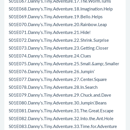
S01E067.Danny’s.Tiny.Adventure.17.The.Worm.Turns
S01E068.Danny’s.Tiny.Adventure.18.Imagination.Help
S01E069.Danny’s.Tiny.Adventure.19.Bello.Helps
S01E070.Danny’s.Tiny.Adventure.20.Rainbow.Leap
S01E071.Danny’s.Tiny.Adventure.21.Hide!
S01E072.Danny’s.Tiny.Adventure.22.Shrink.Surprise
S01E073.Danny’s.Tiny.Adventure.23.Getting.Closer
S01E074.Danny’s.Tiny.Adventure.24.Clues
S01E075.Danny’s.Tiny.Adventure.25.Small.&amp;.Smaller
S01E076.Danny’s.Tiny.Adventure.26.Jumpin’
S01E077.Danny’s.Tiny.Adventure.27.Center.Square
S01E078.Danny’s.Tiny.Adventure.28.In.Search
S01E079.Danny’s.Tiny.Adventure.29.Chuck.and.Dave
S01E080.Danny’s.Tiny.Adventure.30.Jumpin’.Beans
S01E081.Danny’s.Tiny.Adventure.31.The.Great.Escape
S01E082.Danny’s.Tiny.Adventure.32.Into.the.Ant.Hole
S01E083.Danny’s.Tiny.Adventure.33.Time.for.Adventure