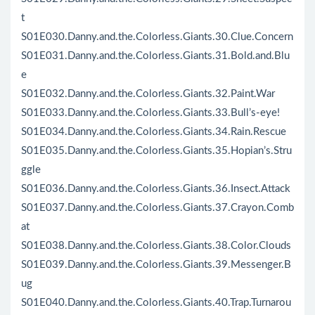
t
S01E030.Danny.and.the.Colorless.Giants.30.Clue.Concern
S01E031.Danny.and.the.Colorless.Giants.31.Bold.and.Blu
e
S01E032.Danny.and.the.Colorless.Giants.32.Paint.War
S01E033.Danny.and.the.Colorless.Giants.33.Bull’s-eye!
S01E034.Danny.and.the.Colorless.Giants.34.Rain.Rescue
S01E035.Danny.and.the.Colorless.Giants.35.Hopian’s.Stru
ggle
S01E036.Danny.and.the.Colorless.Giants.36.Insect.Attack
S01E037.Danny.and.the.Colorless.Giants.37.Crayon.Comb
at
S01E038.Danny.and.the.Colorless.Giants.38.Color.Clouds
S01E039.Danny.and.the.Colorless.Giants.39.Messenger.B
ug
S01E040.Danny.and.the.Colorless.Giants.40.Trap.Turnarou