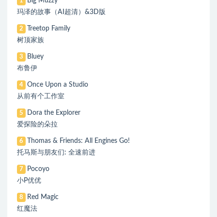
Big Muzzy
1
玛泽的故事（AI超清）&3D版
Treetop Family
2
树顶家族
Bluey
3
布鲁伊
Once Upon a Studio
4
从前有个工作室
Dora the Explorer
5
爱探险的朵拉
Thomas & Friends: All Engines Go!
6
托马斯与朋友们: 全速前进
Pocoyo
7
小P优优
Red Magic
8
红魔法