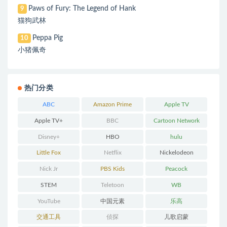
Paws of Fury: The Legend of Hank
9
猫狗武林
Peppa Pig
10
小猪佩奇
热门分类
ABC
Amazon Prime
Apple TV
Apple TV+
BBC
Cartoon Network
Disney+
HBO
hulu
Little Fox
Netflix
Nickelodeon
Nick Jr
PBS Kids
Peacock
STEM
Teletoon
WB
YouTube
中国元素
乐高
交通工具
侦探
儿歌启蒙