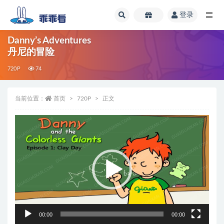
登录
全部
Danny’s Adventures
丹尼的冒险
720P
74
当前位置：
首页
720P
正文
视
频
播
放
器
00:00
00:00