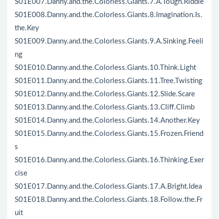
S01E007.Danny.and.the.Colorless.Giants.7.A.Tough.Riddle
S01E008.Danny.and.the.Colorless.Giants.8.Imagination.Is.
the.Key
S01E009.Danny.and.the.Colorless.Giants.9.A.Sinking.Feeli
ng
S01E010.Danny.and.the.Colorless.Giants.10.Think.Light
S01E011.Danny.and.the.Colorless.Giants.11.Tree.Twisting
S01E012.Danny.and.the.Colorless.Giants.12.Slide.Scare
S01E013.Danny.and.the.Colorless.Giants.13.Cliff.Climb
S01E014.Danny.and.the.Colorless.Giants.14.Another.Key
S01E015.Danny.and.the.Colorless.Giants.15.Frozen.Friend
s
S01E016.Danny.and.the.Colorless.Giants.16.Thinking.Exer
cise
S01E017.Danny.and.the.Colorless.Giants.17.A.Bright.Idea
S01E018.Danny.and.the.Colorless.Giants.18.Follow.the.Fr
uit