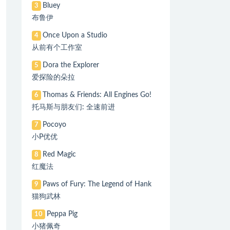
Bluey
3
布鲁伊
Once Upon a Studio
4
从前有个工作室
Dora the Explorer
5
爱探险的朵拉
Thomas & Friends: All Engines Go!
6
托马斯与朋友们: 全速前进
Pocoyo
7
小P优优
Red Magic
8
红魔法
Paws of Fury: The Legend of Hank
9
猫狗武林
Peppa Pig
10
小猪佩奇