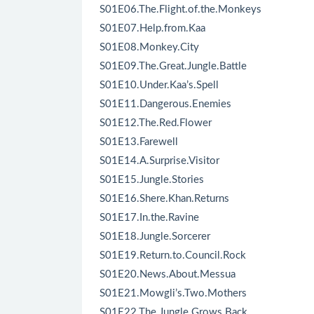
S01E06.The.Flight.of.the.Monkeys
S01E07.Help.from.Kaa
S01E08.Monkey.City
S01E09.The.Great.Jungle.Battle
S01E10.Under.Kaa’s.Spell
S01E11.Dangerous.Enemies
S01E12.The.Red.Flower
S01E13.Farewell
S01E14.A.Surprise.Visitor
S01E15.Jungle.Stories
S01E16.Shere.Khan.Returns
S01E17.In.the.Ravine
S01E18.Jungle.Sorcerer
S01E19.Return.to.Council.Rock
S01E20.News.About.Messua
S01E21.Mowgli’s.Two.Mothers
S01E22.The.Jungle.Grows.Back