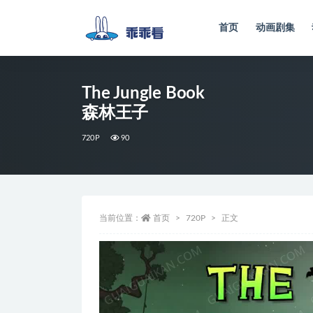
首页
动画剧集
全部
The Jungle Book
森林王子
720P
90
当前位置：
首页
720P
正文
视
频
播
放