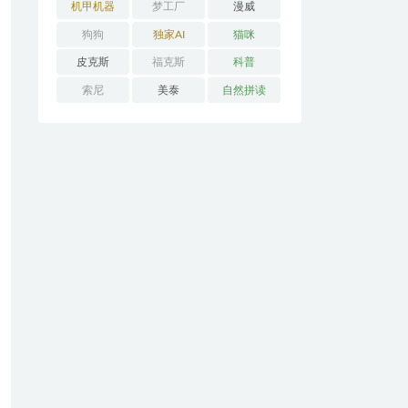
机甲机器
梦工厂
漫威
狗狗
独家AI
猫咪
皮克斯
福克斯
科普
索尼
美泰
自然拼读