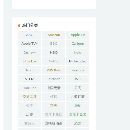
热门分类
ABC
Amazon
Apple TV
Prime
Apple TV+
BBC
Cartoon
Network
Disney+
HBO
hulu
Little Fox
Netflix
Nickelodeo
n
Nick Jr
PBS Kids
Peacock
STEM
Teletoon
WB
YouTube
中国元素
乐高
交通工具
侦探
儿歌启蒙
公主
功夫
华纳
历史
奥斯卡最佳
奥斯卡金奖
动画
女超人
宫崎骏动画
恐龙