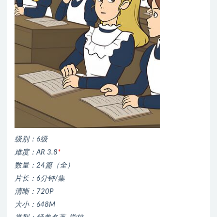
级别：6级
难度：AR 3.8
*
数量：24篇（全）
片长：6分钟/集
清晰：720P
大小：648M