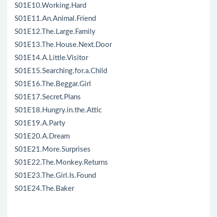
S01E10.Working.Hard
S01E11.An.Animal.Friend
S01E12.The.Large.Family
S01E13.The.House.Next.Door
S01E14.A.Little.Visitor
S01E15.Searching.for.a.Child
S01E16.The.Beggar.Girl
S01E17.Secret.Plans
S01E18.Hungry.in.the.Attic
S01E19.A.Party
S01E20.A.Dream
S01E21.More.Surprises
S01E22.The.Monkey.Returns
S01E23.The.Girl.Is.Found
S01E24.The.Baker