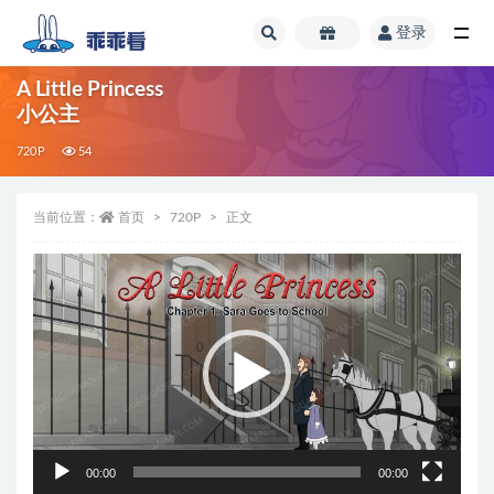
登录
全部
A Little Princess
小公主
720P
54
当前位置：
首页
720P
正文
视
频
播
放
器
00:00
00:00