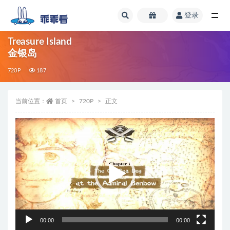
登录
全部
Treasure Island
金银岛
720P
187
当前位置：
首页
720P
正文
视
频
播
放
器
00:00
00:00