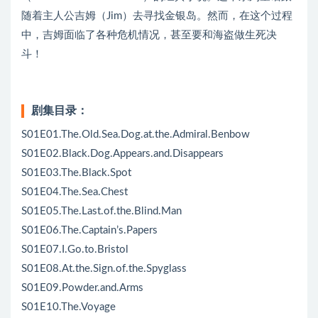
随着主人公吉姆（Jim）去寻找金银岛。然而，在这个过程
中，吉姆面临了各种危机情况，甚至要和海盗做生死决
斗！
剧集目录：
S01E01.The.Old.Sea.Dog.at.the.Admiral.Benbow
S01E02.Black.Dog.Appears.and.Disappears
S01E03.The.Black.Spot
S01E04.The.Sea.Chest
S01E05.The.Last.of.the.Blind.Man
S01E06.The.Captain’s.Papers
S01E07.I.Go.to.Bristol
S01E08.At.the.Sign.of.the.Spyglass
S01E09.Powder.and.Arms
S01E10.The.Voyage