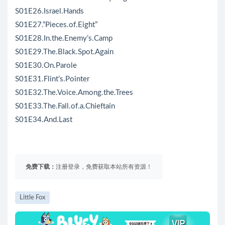
S01E26.Israel.Hands
S01E27.“Pieces.of.Eight”
S01E28.In.the.Enemy’s.Camp
S01E29.The.Black.Spot.Again
S01E30.On.Parole
S01E31.Flint’s.Pointer
S01E32.The.Voice.Among.the.Trees
S01E33.The.Fall.of.a.Chieftain
S01E34.And.Last
免费下载：
注册登录，免费获取本站所有资源！
Little Fox