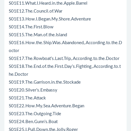
S01E11.What.I.Heard.in.the.Apple.Barrel
S01E12.The.Council.of.War
S01E13.How.I.Began.My.Shore.Adventure
S01E14.The.First.Blow
S01E15.The.Man.of.the.Island
S01E16.How.the.Ship.Was.Abandoned,.According.to.the.D
octor
S01E17.The.Rowboat’s.Last.Trip,.According.to.the.Doctor
S01E18.The.End.of.the.First.Day’s.Fighting,.According.to.t
he.Doctor
S01E19.The.Garrison.in.the.Stockade
S01E20.Silver’s.Embassy
S01E21.The.Attack
S01E22.How.My.Sea.Adventure.Began
S01E23.The.Outgoing.Tide
S01E24.Ben.Gunn’s.Boat
S01E25.I.Pull.Down.the.Jolly.Roger