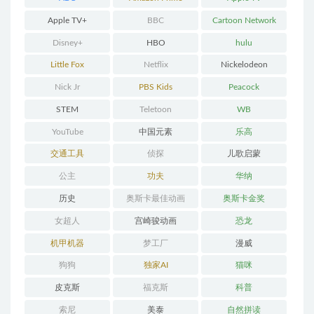
Apple TV+
BBC
Cartoon Network
Disney+
HBO
hulu
Little Fox
Netflix
Nickelodeon
Nick Jr
PBS Kids
Peacock
STEM
Teletoon
WB
YouTube
中国元素
乐高
交通工具
侦探
儿歌启蒙
公主
功夫
华纳
历史
奥斯卡最佳动画
奥斯卡金奖
女超人
宫崎骏动画
恐龙
机甲机器
梦工厂
漫威
狗狗
独家AI
猫咪
皮克斯
福克斯
科普
索尼
美泰
自然拼读