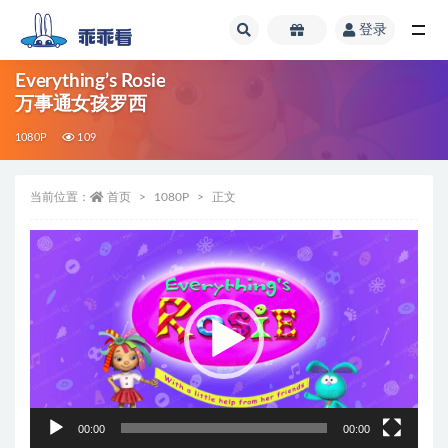
登录
全部
Everything’s Rosie
万事通女孩罗西
1080P
109
当前位置：
首页
1080P
正文
视
频
播
放
器
00:00
00:00