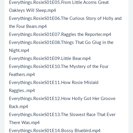
Everythings.RosieS01E05.From Little Acorns Great
Oakleys Will Sleep.mp4
Everythings.RosieS01E06.The Curious Story of Holly and
the Four Bears.mp4
Everythings.RosieS01E07.Raggles the Reporter.mp4
Everythings.RosieS01E08.Things That Go Glug in the
Night.mp4
Everythings.RosieS01E09.Little Bear.mp4
Everythings.RosieS01E10.The Mystery of the Four
Feathers.mp4
Everythings.RosieS01E11.How Rosie Mislaid
Raggles..mp4
Everythings.RosieS01E12.How Holly Got Her Groove
Back.mp4
Everythings.RosieS01E13.The Slowest Race That Ever
There Was.mp4
Everythings.RosieS01E14.Bossy Bluebird.mp4