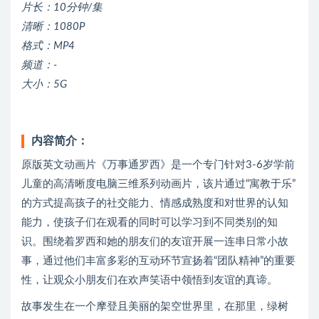
片长：10分钟/集
清晰：1080P
格式：MP4
频道：-
大小：5G
内容简介：
原版英文动画片《万事通罗西》是⼀个专门针对3-6岁学前
⼉童的高清晰度电脑三维系列动画片，该片通过“寓教于乐”
的⽅式提⾼孩⼦的社交能⼒、情感成熟度和对世界的认知
能⼒，使孩⼦们在观看的同时可以学习到不同类别的知
识。围绕着罗西和她的朋友们的友谊开展一连串日常小故
事，通过他们丰富多彩的互动环节宣扬着“团队精神”的重要
性，让观众小朋友们在欢声笑语中领悟到友谊的真谛。
故事发生在一个摩登且美丽的架空世界里，在那里，绿树