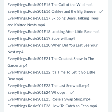
Everythings.RosieS01E15.The Call of the Wild.mp4
Everythings.RosieS01E16.Oakley and the Big Sneeze.mp4
Everythings.RosieS01E17.Skipping Bears, Talking Trees
and Knitted Nests.mp4
Everythings.RosieS01E18.Looking After Little Bear.mp4
Everythings.RosieS01E19.Superwill.mp4
Everythings.RosieS01E20.When Did You Last See Your
Nest.mp4
Everythings.RosieS01E21.The Greatest Show In The
Garden.mp4
Everythings.RosieS01E22.It’s Time To Let It Go Little
Bear.mp4
Everythings.RosieS01E23.The Last Snowball.mp4
Everythings.RosieS01E24.Whoops!.mp4
Everythings.RosieS01E25.Rosie’s Swap Shop.mp4
Everythings.RosieS01E26.How To Catch an Echo.mp4