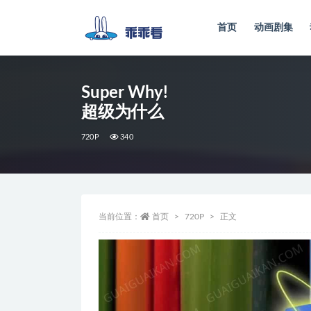
首页
动画剧集
全部
Super Why!
超级为什么
720P
340
当前位置：
首页
720P
正文
视
频
播
放