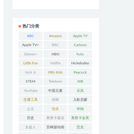
热门分类
ABC
Amazon
Apple TV
Prime
Apple TV+
BBC
Cartoon
Network
Disney+
HBO
hulu
Little Fox
Netflix
Nickelodeo
n
Nick Jr
PBS Kids
Peacock
STEM
Teletoon
WB
YouTube
中国元素
乐高
交通工具
侦探
儿歌启蒙
公主
功夫
华纳
历史
奥斯卡最佳
奥斯卡金奖
动画
女超人
宫崎骏动画
恐龙