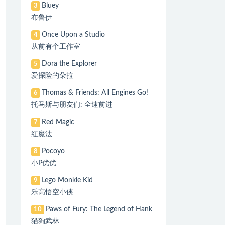
Bluey
3
布鲁伊
Once Upon a Studio
4
从前有个工作室
Dora the Explorer
5
爱探险的朵拉
Thomas & Friends: All Engines Go!
6
托马斯与朋友们: 全速前进
Red Magic
7
红魔法
Pocoyo
8
小P优优
Lego Monkie Kid
9
乐高悟空小侠
Paws of Fury: The Legend of Hank
10
猫狗武林