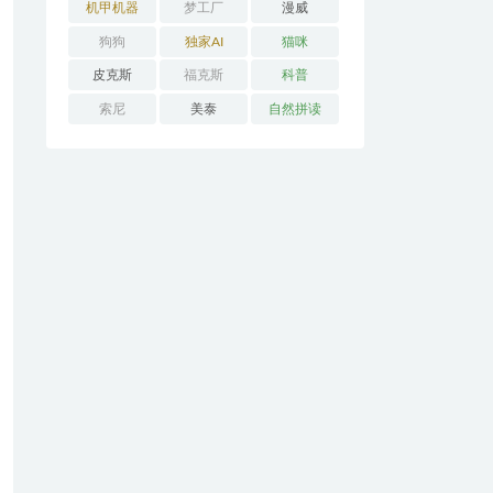
机甲机器
梦工厂
漫威
狗狗
独家AI
猫咪
皮克斯
福克斯
科普
索尼
美泰
自然拼读