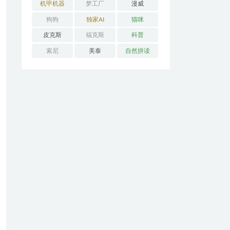
机甲机器
梦工厂
漫威
狗狗
独家AI
猫咪
皮克斯
福克斯
科普
索尼
美泰
自然拼读