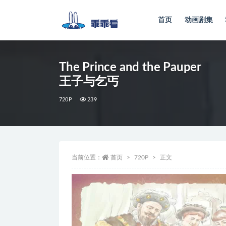
首页
动画剧集
全部
The Prince and the Pauper
王子与乞丐
720P
239
当前位置：
首页
720P
正文
视
频
播
放