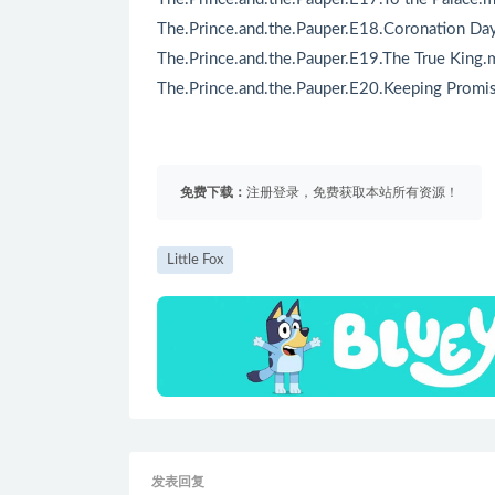
The.Prince.and.the.Pauper.E18.Coronation Da
The.Prince.and.the.Pauper.E19.The True King
The.Prince.and.the.Pauper.E20.Keeping Prom
免费下载：
注册登录，免费获取本站所有资源！
Little Fox
发表回复