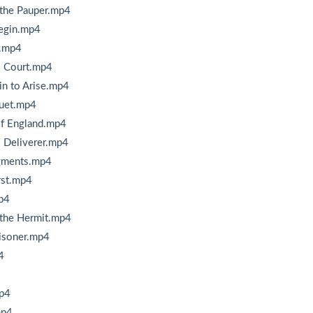
 the Pauper.mp4
Begin.mp4
e.mp4
l Court.mp4
in to Arise.mp4
quet.mp4
of England.mp4
s Deliverer.mp4
dgments.mp4
rst.mp4
p4
 the Hermit.mp4
risoner.mp4
4
mp4
mp4