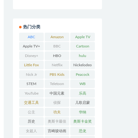
热门分类
ABC
Amazon
Apple TV
Prime
Apple TV+
BBC
Cartoon
Network
Disney+
HBO
hulu
Little Fox
Netflix
Nickelodeo
n
Nick Jr
PBS Kids
Peacock
STEM
Teletoon
WB
YouTube
中国元素
乐高
交通工具
侦探
儿歌启蒙
公主
功夫
华纳
历史
奥斯卡最佳
奥斯卡金奖
动画
女超人
宫崎骏动画
恐龙