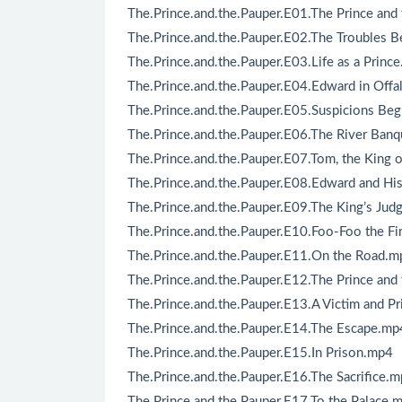
The.Prince.and.the.Pauper.E01.The Prince and
The.Prince.and.the.Pauper.E02.The Troubles 
The.Prince.and.the.Pauper.E03.Life as a Princ
The.Prince.and.the.Pauper.E04.Edward in Offa
The.Prince.and.the.Pauper.E05.Suspicions Beg
The.Prince.and.the.Pauper.E06.The River Ban
The.Prince.and.the.Pauper.E07.Tom, the King 
The.Prince.and.the.Pauper.E08.Edward and Hi
The.Prince.and.the.Pauper.E09.The King’s Ju
The.Prince.and.the.Pauper.E10.Foo-Foo the Fi
The.Prince.and.the.Pauper.E11.On the Road.m
The.Prince.and.the.Pauper.E12.The Prince and
The.Prince.and.the.Pauper.E13.A Victim and P
The.Prince.and.the.Pauper.E14.The Escape.mp
The.Prince.and.the.Pauper.E15.In Prison.mp4
The.Prince.and.the.Pauper.E16.The Sacrifice.
The.Prince.and.the.Pauper.E17.To the Palace.