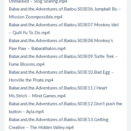
Unmasked – Slog Soaring.mp4
Babar.and.the.Adventures.of.Badou.S03E06.Jumpball Bu –
Mission Zoompossible.mp4
Babar.and.the.Adventures.of.Badou.S03E07.Monkey Idol
– Quill Fu To Do.mp4
Babar.and.the.Adventures.of.Badou.S03E08.Monkey’s
Paw Paw – Babarathalon.mp4
Babar.and.the.Adventures.of.Badou.S03E09.Turtle Trek –
Fume Blooms.mp4
Babar.and.the.Adventures.of.Badou.S03E10.Bad Egg –
Horville the Pirate.mp4
Babar.and.the.Adventures.of.Badou.S03E11.I Heart
Ms.Strich – Mind Games.mp4
Babar.and.the.Adventures.of.Badou.S03E12.Don’t push the
button – Ayla.mp4
Babar.and.the.Adventures.of.Badou.S03E13.Getting
Creative – The Hidden Valley.mp4