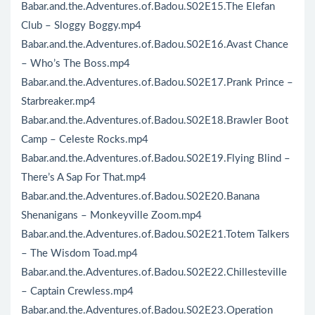
Babar.and.the.Adventures.of.Badou.S02E15.The Elefan
Club – Sloggy Boggy.mp4
Babar.and.the.Adventures.of.Badou.S02E16.Avast Chance
– Who’s The Boss.mp4
Babar.and.the.Adventures.of.Badou.S02E17.Prank Prince –
Starbreaker.mp4
Babar.and.the.Adventures.of.Badou.S02E18.Brawler Boot
Camp – Celeste Rocks.mp4
Babar.and.the.Adventures.of.Badou.S02E19.Flying Blind –
There’s A Sap For That.mp4
Babar.and.the.Adventures.of.Badou.S02E20.Banana
Shenanigans – Monkeyville Zoom.mp4
Babar.and.the.Adventures.of.Badou.S02E21.Totem Talkers
– The Wisdom Toad.mp4
Babar.and.the.Adventures.of.Badou.S02E22.Chillesteville
– Captain Crewless.mp4
Babar.and.the.Adventures.of.Badou.S02E23.Operation