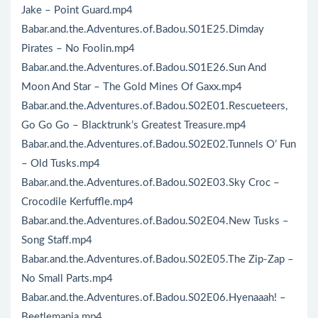
Jake – Point Guard.mp4
Babar.and.the.Adventures.of.Badou.S01E25.Dimday
Pirates – No Foolin.mp4
Babar.and.the.Adventures.of.Badou.S01E26.Sun And
Moon And Star – The Gold Mines Of Gaxx.mp4
Babar.and.the.Adventures.of.Badou.S02E01.Rescueteers,
Go Go Go – Blacktrunk’s Greatest Treasure.mp4
Babar.and.the.Adventures.of.Badou.S02E02.Tunnels O’ Fun
– Old Tusks.mp4
Babar.and.the.Adventures.of.Badou.S02E03.Sky Croc –
Crocodile Kerfuffle.mp4
Babar.and.the.Adventures.of.Badou.S02E04.New Tusks –
Song Staff.mp4
Babar.and.the.Adventures.of.Badou.S02E05.The Zip-Zap –
No Small Parts.mp4
Babar.and.the.Adventures.of.Badou.S02E06.Hyenaaah! –
Beetlemania.mp4