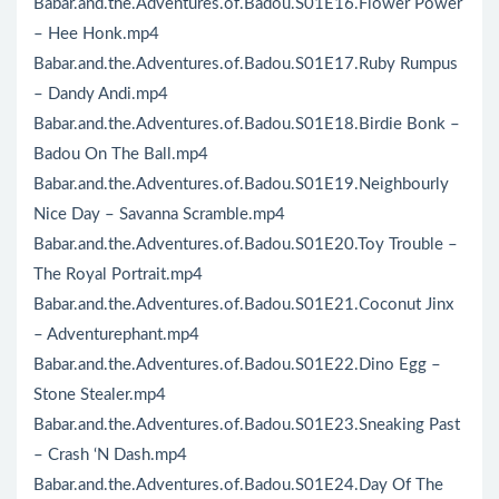
Babar.and.the.Adventures.of.Badou.S01E16.Flower Power
– Hee Honk.mp4
Babar.and.the.Adventures.of.Badou.S01E17.Ruby Rumpus
– Dandy Andi.mp4
Babar.and.the.Adventures.of.Badou.S01E18.Birdie Bonk –
Badou On The Ball.mp4
Babar.and.the.Adventures.of.Badou.S01E19.Neighbourly
Nice Day – Savanna Scramble.mp4
Babar.and.the.Adventures.of.Badou.S01E20.Toy Trouble –
The Royal Portrait.mp4
Babar.and.the.Adventures.of.Badou.S01E21.Coconut Jinx
– Adventurephant.mp4
Babar.and.the.Adventures.of.Badou.S01E22.Dino Egg –
Stone Stealer.mp4
Babar.and.the.Adventures.of.Badou.S01E23.Sneaking Past
– Crash ‘N Dash.mp4
Babar.and.the.Adventures.of.Badou.S01E24.Day Of The