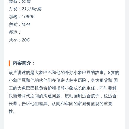
集数：65集
片长：21分钟/集
清晰：1080P
格式：MP4
频道：
大小：20G
内容简介：
该片讲述的是大象巴巴和他的外孙小象巴豆的故事。8岁的
小象巴豆和他的伙伴们在茂密丛林中历险，身为祖父和 国
王的大象巴巴担负看护和指导小象成长的重任，同时要解
决新老两代之间的沟通问题。该动画剧适合孩子，也适合
长辈，告诉他们差异、认同和牢固的家庭价值观的重要
性。