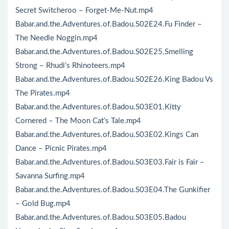
Secret Switcheroo – Forget-Me-Nut.mp4
Babar.and.the.Adventures.of.Badou.S02E24.Fu Finder –
The Needle Noggin.mp4
Babar.and.the.Adventures.of.Badou.S02E25.Smelling
Strong – Rhudi’s Rhinoteers.mp4
Babar.and.the.Adventures.of.Badou.S02E26.King Badou Vs
The Pirates.mp4
Babar.and.the.Adventures.of.Badou.S03E01.Kitty
Cornered – The Moon Cat’s Tale.mp4
Babar.and.the.Adventures.of.Badou.S03E02.Kings Can
Dance – Picnic Pirates.mp4
Babar.and.the.Adventures.of.Badou.S03E03.Fair is Fair –
Savanna Surfing.mp4
Babar.and.the.Adventures.of.Badou.S03E04.The Gunkifier
– Gold Bug.mp4
Babar.and.the.Adventures.of.Badou.S03E05.Badou