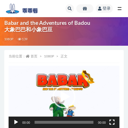
登录
全部
Babar and the Adventures of Badou
大象巴巴和小象巴豆
1080P
139
当前位置：
首页
1080P
正文
视
频
播
放
器
00:00
00:00