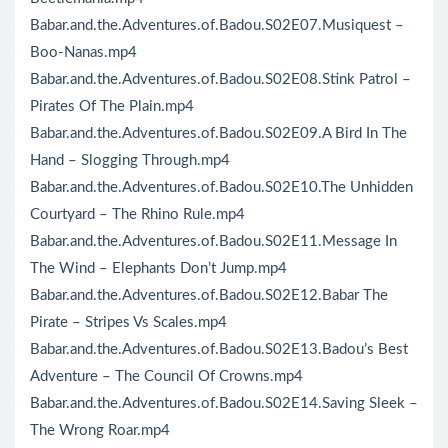
Babar.and.the.Adventures.of.Badou.S02E07.Musiquest –
Boo-Nanas.mp4
Babar.and.the.Adventures.of.Badou.S02E08.Stink Patrol –
Pirates Of The Plain.mp4
Babar.and.the.Adventures.of.Badou.S02E09.A Bird In The
Hand – Slogging Through.mp4
Babar.and.the.Adventures.of.Badou.S02E10.The Unhidden
Courtyard – The Rhino Rule.mp4
Babar.and.the.Adventures.of.Badou.S02E11.Message In
The Wind – Elephants Don’t Jump.mp4
Babar.and.the.Adventures.of.Badou.S02E12.Babar The
Pirate – Stripes Vs Scales.mp4
Babar.and.the.Adventures.of.Badou.S02E13.Badou’s Best
Adventure – The Council Of Crowns.mp4
Babar.and.the.Adventures.of.Badou.S02E14.Saving Sleek –
The Wrong Roar.mp4