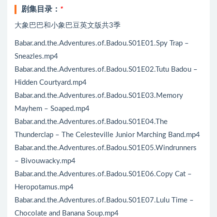
剧集目录：
*
大象巴巴和小象巴豆英文版共3季
Babar.and.the.Adventures.of.Badou.S01E01.Spy Trap –
Sneazles.mp4
Babar.and.the.Adventures.of.Badou.S01E02.Tutu Badou –
Hidden Courtyard.mp4
Babar.and.the.Adventures.of.Badou.S01E03.Memory
Mayhem – Soaped.mp4
Babar.and.the.Adventures.of.Badou.S01E04.The
Thunderclap – The Celesteville Junior Marching Band.mp4
Babar.and.the.Adventures.of.Badou.S01E05.Windrunners
– Bivouwacky.mp4
Babar.and.the.Adventures.of.Badou.S01E06.Copy Cat –
Heropotamus.mp4
Babar.and.the.Adventures.of.Badou.S01E07.Lulu Time –
Chocolate and Banana Soup.mp4