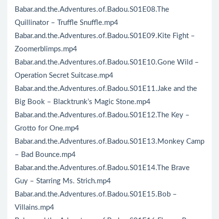
Babar.and.the.Adventures.of.Badou.S01E08.The
Quillinator – Truffle Snuffle.mp4
Babar.and.the.Adventures.of.Badou.S01E09.Kite Fight –
Zoomerblimps.mp4
Babar.and.the.Adventures.of.Badou.S01E10.Gone Wild –
Operation Secret Suitcase.mp4
Babar.and.the.Adventures.of.Badou.S01E11.Jake and the
Big Book – Blacktrunk’s Magic Stone.mp4
Babar.and.the.Adventures.of.Badou.S01E12.The Key –
Grotto for One.mp4
Babar.and.the.Adventures.of.Badou.S01E13.Monkey Camp
– Bad Bounce.mp4
Babar.and.the.Adventures.of.Badou.S01E14.The Brave
Guy – Starring Ms. Strich.mp4
Babar.and.the.Adventures.of.Badou.S01E15.Bob –
Villains.mp4